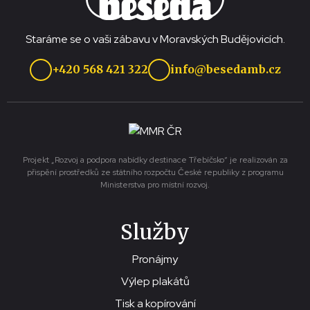
Staráme se o vaši zábavu v Moravských Budějovicích.
+420 568 421 322
info@besedamb.cz
Projekt „Rozvoj a podpora nabídky destinace Třebíčsko“ je realizován za
přispění prostředků ze státního rozpočtu České republiky z programu
Ministerstva pro místní rozvoj.
Služby
Pronájmy
Výlep plakátů
Tisk a kopírování