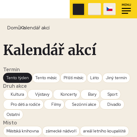
MENU
Domů
Kalendář akcí
Kalendář akcí
Termín
Tento týden
Tento měsíc
Příští měsíc
Léto
Jiný termín
Druh akce
Kultura
Výstavy
Koncerty
Bary
Sport
Pro děti a rodiče
Filmy
Sezónní akce
Divadlo
Ostatní
Místo
Městská knihovna
zámecké nádvoří
areál letního koupaliště