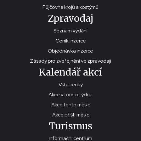
Půjčovna krojů a kostýmů
Zpravodaj
Seznam vydání
Ceník inzerce
Objednávka inzerce
Zásady pro zveřejnění ve zpravodaji
Kalendář akcí
Vstupenky
Akce v tomto týdnu
Akce tento měsíc
Akce příští měsíc
Turismus
Informační centrum