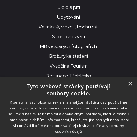
Jídlo a pití
Ubytování
Ve městě, v okolí, trochu dál
Sportovní vyžití
MB ve starých fotografiích
Brožury ke stažení
Vysočina Tourism
Destinace Třebíčsko
×
Tyto webové stránky používají
soubory cookie.
MKS Beseda, příspěvková organizace, Purcnerova 62, 676 02
K personalizaci obsahu, reklam a analýze návštěvnosti používáme
Moravské Budějovice
soubory cookie. Informace o vašem používání našich stránek také
IČO: 00091758, DIČ: CZ00091758, ID datové schránky: chjn2kd
sdílíme s našimi reklamními a analytickými partnery, kteří je mohou
kombinovat s dalšími informacemi, které jste jim poskytli nebo které
© 2026
MKS Beseda Mor. Budějovice
shromáždili při vašem používání jejich služeb.
Zásady ochrany
osobních údajů
Nastavení cookies