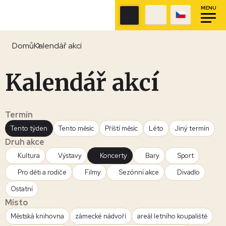
MENU
Domů
Kalendář akcí
Kalendář akcí
Termín
Tento týden
Tento měsíc
Příští měsíc
Léto
Jiný termín
Druh akce
Kultura
Výstavy
Koncerty
Bary
Sport
Pro děti a rodiče
Filmy
Sezónní akce
Divadlo
Ostatní
Místo
Městská knihovna
zámecké nádvoří
areál letního koupaliště