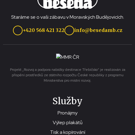
Staráme se o vaši zábavu v Moravských Budějovicích.
+420 568 421 322
info@besedamb.cz
Projekt „Rozvoj a podpora nabídky destinace Třebíčsko“ je realizován za
přispění prostředků ze státního rozpočtu České republiky z programu
Ministerstva pro místní rozvoj.
Služby
Pronájmy
Výlep plakátů
Tisk a kopírování