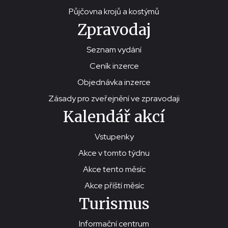
Půjčovna krojů a kostýmů
Zpravodaj
Seznam vydání
Ceník inzerce
Objednávka inzerce
Zásady pro zveřejnění ve zpravodaji
Kalendář akcí
Vstupenky
Akce v tomto týdnu
Akce tento měsíc
Akce příští měsíc
Turismus
Informační centrum