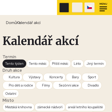
MENU
Domů
Kalendář akcí
Kalendář akcí
Termín
Tento týden
Tento měsíc
Příští měsíc
Léto
Jiný termín
Druh akce
Kultura
Výstavy
Koncerty
Bary
Sport
Pro děti a rodiče
Filmy
Sezónní akce
Divadlo
Ostatní
Místo
Městská knihovna
zámecké nádvoří
areál letního koupaliště