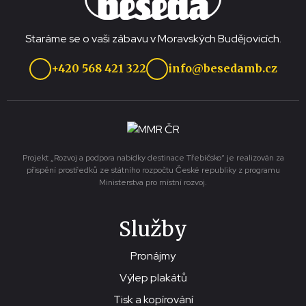
Staráme se o vaši zábavu v Moravských Budějovicích.
+420 568 421 322
info@besedamb.cz
Projekt „Rozvoj a podpora nabídky destinace Třebíčsko“ je realizován za
přispění prostředků ze státního rozpočtu České republiky z programu
Ministerstva pro místní rozvoj.
Služby
Pronájmy
Výlep plakátů
Tisk a kopírování