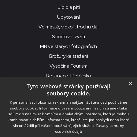
Jídlo a pití
Ubytování
Ve městě, v okolí, trochu dál
Sportovní vyžití
MB ve starých fotografiích
Brožury ke stažení
Vysočina Tourism
Destinace Třebíčsko
×
Tyto webové stránky používají
soubory cookie.
MKS Beseda, příspěvková organizace, Purcnerova 62, 676 02
K personalizaci obsahu, reklam a analýze návštěvnosti používáme
Moravské Budějovice
soubory cookie. Informace o vašem používání našich stránek také
IČO: 00091758, DIČ: CZ00091758, ID datové schránky: chjn2kd
sdílíme s našimi reklamními a analytickými partnery, kteří je mohou
kombinovat s dalšími informacemi, které jste jim poskytli nebo které
© 2026
MKS Beseda Mor. Budějovice
shromáždili při vašem používání jejich služeb.
Zásady ochrany
osobních údajů
Nastavení cookies