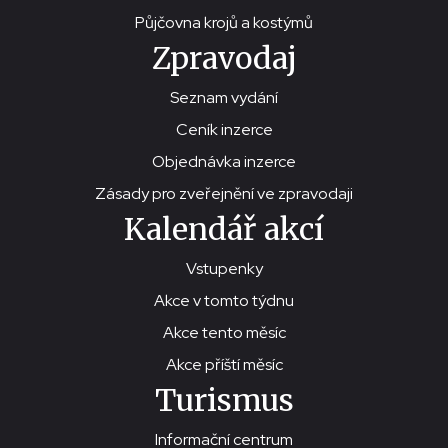
Půjčovna krojů a kostýmů
Zpravodaj
Seznam vydání
Ceník inzerce
Objednávka inzerce
Zásady pro zveřejnění ve zpravodaji
Kalendář akcí
Vstupenky
Akce v tomto týdnu
Akce tento měsíc
Akce příští měsíc
Turismus
Informační centrum