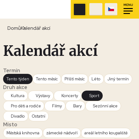
MENU
Domů
Kalendář akcí
Kalendář akcí
Termín
Tento týden
Tento měsíc
Příští měsíc
Léto
Jiný termín
Druh akce
Kultura
Výstavy
Koncerty
Sport
Pro děti a rodiče
Filmy
Bary
Sezónní akce
Divadlo
Ostatní
Místo
Městská knihovna
zámecké nádvoří
areál letního koupaliště