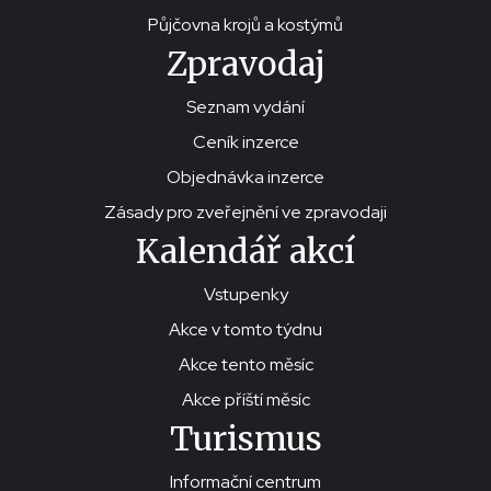
Půjčovna krojů a kostýmů
Zpravodaj
Seznam vydání
Ceník inzerce
Objednávka inzerce
Zásady pro zveřejnění ve zpravodaji
Kalendář akcí
Vstupenky
Akce v tomto týdnu
Akce tento měsíc
Akce příští měsíc
Turismus
Informační centrum