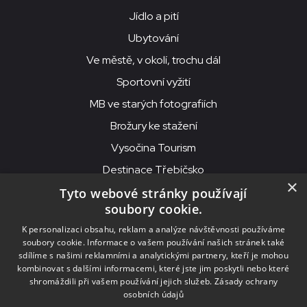
Jídlo a pití
Ubytování
Ve městě, v okolí, trochu dál
Sportovní vyžití
MB ve starých fotografiích
Brožury ke stažení
Vysočina Tourism
Destinace Třebíčsko
×
Tyto webové stránky používají
soubory cookie.
MKS Beseda, příspěvková organizace, Purcnerova 62, 676 02
K personalizaci obsahu, reklam a analýze návštěvnosti používáme
Moravské Budějovice
soubory cookie. Informace o vašem používání našich stránek také
IČO: 00091758, DIČ: CZ00091758, ID datové schránky: chjn2kd
sdílíme s našimi reklamními a analytickými partnery, kteří je mohou
kombinovat s dalšími informacemi, které jste jim poskytli nebo které
© 2026
MKS Beseda Mor. Budějovice
shromáždili při vašem používání jejich služeb.
Zásady ochrany
osobních údajů
Nastavení cookies