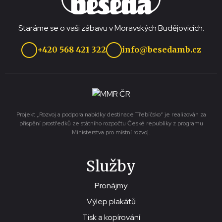
Staráme se o vaši zábavu v Moravských Budějovicích.
+420 568 421 322
info@besedamb.cz
Projekt „Rozvoj a podpora nabídky destinace Třebíčsko“ je realizován za
přispění prostředků ze státního rozpočtu České republiky z programu
Ministerstva pro místní rozvoj.
Služby
Pronájmy
Výlep plakátů
Tisk a kopírování