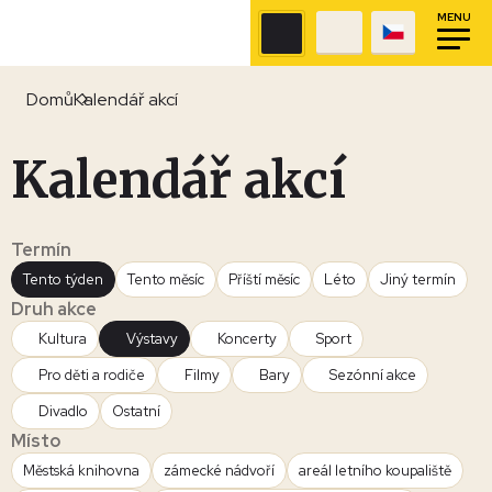
MENU
Domů
Kalendář akcí
Kalendář akcí
Termín
Tento týden
Tento měsíc
Příští měsíc
Léto
Jiný termín
Druh akce
Kultura
Výstavy
Koncerty
Sport
Pro děti a rodiče
Filmy
Bary
Sezónní akce
Divadlo
Ostatní
Místo
Městská knihovna
zámecké nádvoří
areál letního koupaliště