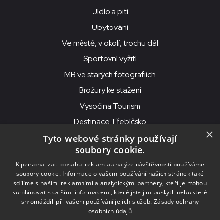
Jídlo a pití
Ubytování
Ve městě, v okolí, trochu dál
Sportovní vyžití
MB ve starých fotografiích
Brožury ke stažení
Vysočina Tourism
Destinace Třebíčsko
×
Tyto webové stránky používají
soubory cookie.
MKS Beseda, příspěvková organizace, Purcnerova 62, 676 02
K personalizaci obsahu, reklam a analýze návštěvnosti používáme
Moravské Budějovice
soubory cookie. Informace o vašem používání našich stránek také
IČO: 00091758, DIČ: CZ00091758, ID datové schránky: chjn2kd
sdílíme s našimi reklamními a analytickými partnery, kteří je mohou
kombinovat s dalšími informacemi, které jste jim poskytli nebo které
© 2026
MKS Beseda Mor. Budějovice
shromáždili při vašem používání jejich služeb.
Zásady ochrany
osobních údajů
Nastavení cookies