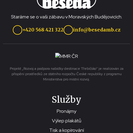
Staráme se o vaši zábavu v Moravských Budějovicích.
+420 568 421 322
info@besedamb.cz
Projekt „Rozvoj a podpora nabídky destinace Třebíčsko“ je realizován za
přispění prostředků ze státního rozpočtu České republiky z programu
Ministerstva pro místní rozvoj.
Služby
Pronájmy
Výlep plakátů
Tisk a kopírování