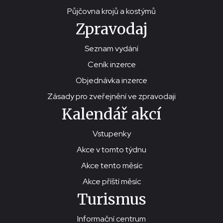
Půjčovna krojů a kostýmů
Zpravodaj
Seznam vydání
Ceník inzerce
Objednávka inzerce
Zásady pro zveřejnění ve zpravodaji
Kalendář akcí
Vstupenky
Akce v tomto týdnu
Akce tento měsíc
Akce příští měsíc
Turismus
Informační centrum