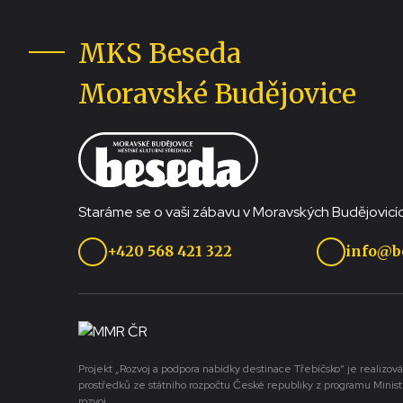
MKS Beseda
Moravské Budějovice
Staráme se o vaši zábavu v Moravských Budějovicíc
+420 568 421 322
info@b
Projekt „Rozvoj a podpora nabídky destinace Třebíčsko“ je realizová
prostředků ze státního rozpočtu České republiky z programu Minist
rozvoj.