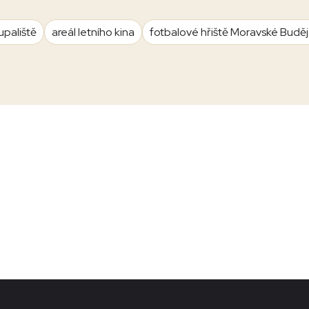
upaliště
areál letního kina
fotbalové hřiště Moravské Budě