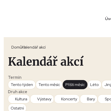
Úv
Domů
Kalendář akcí
Kalendář akcí
Termín
Tento týden
Tento měsíc
Příští měsíc
Léto
Jin
Druh akce
Kultura
Výstavy
Koncerty
Bary
Spo
Ostatní