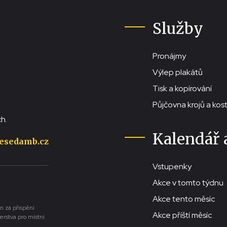
Služby
Pronájmy
Výlep plakátů
Tisk a kopírování
Půjčovna krojů a ko
h.
Kalendář 
esedamb.cz
Vstupenky
Akce v tomto týdnu
Akce tento měsíc
n za přispění
Akce příští měsíc
erstva pro místní