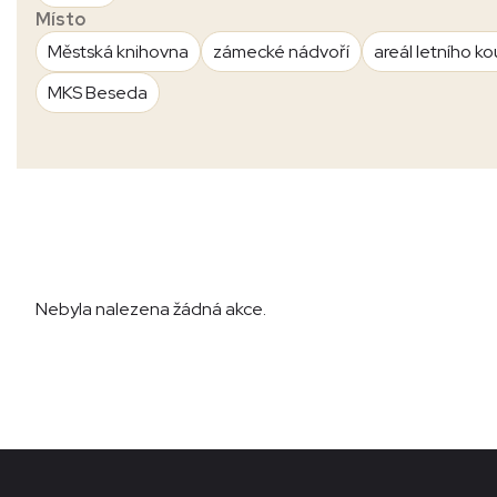
Místo
Městská knihovna
zámecké nádvoří
areál letního ko
MKS Beseda
Nebyla nalezena žádná akce.