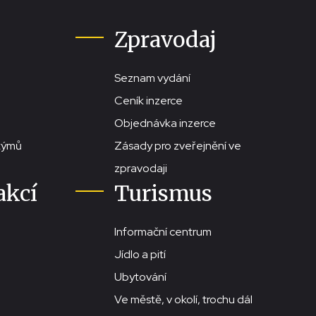
Zpravodaj
Seznam vydání
Ceník inzerce
Objednávka inzerce
stýmů
Zásady pro zveřejnění ve
zpravodaji
akcí
Turismus
Informační centrum
Jídlo a pití
Ubytování
Ve městě, v okolí, trochu dál