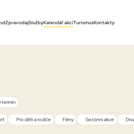
od
Zpravodaj
Služby
Kalendář akcí
Turismus
Kontakty
ý termín
rt
Pro děti a rodiče
Filmy
Sezónní akce
Div