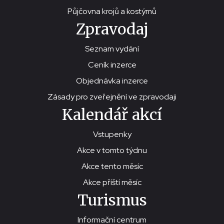
Půjčovna krojů a kostýmů
Zpravodaj
Seznam vydání
Ceník inzerce
Objednávka inzerce
Zásady pro zveřejnění ve zpravodaji
Kalendář akcí
Vstupenky
Akce v tomto týdnu
Akce tento měsíc
Akce příští měsíc
Turismus
Informační centrum