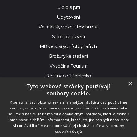
Jídlo a pití
Ubytování
Ve městě, v okolí, trochu dál
Sportovní vyžití
MB ve starých fotografiích
Brožury ke stažení
Vysočina Tourism
Destinace Třebíčsko
×
Tyto webové stránky používají
soubory cookie.
MKS Beseda, příspěvková organizace, Purcnerova 62, 676 02
K personalizaci obsahu, reklam a analýze návštěvnosti používáme
Moravské Budějovice
soubory cookie. Informace o vašem používání našich stránek také
IČO: 00091758, DIČ: CZ00091758, ID datové schránky: chjn2kd
sdílíme s našimi reklamními a analytickými partnery, kteří je mohou
kombinovat s dalšími informacemi, které jste jim poskytli nebo které
© 2026
MKS Beseda Mor. Budějovice
shromáždili při vašem používání jejich služeb.
Zásady ochrany
osobních údajů
Nastavení cookies