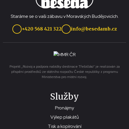
Staráme se o vaši zábavu v Moravských Budějovicích.
+420 568 421 322
info@besedamb.cz
Projekt „Rozvoj a podpora nabídky destinace Třebíčsko“ je realizován za
přispění prostředků ze státního rozpočtu České republiky z programu
Ministerstva pro místní rozvoj.
Služby
Pronájmy
Výlep plakátů
Tisk a kopírování