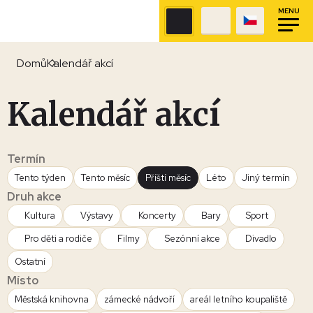
MENU
Domů
Kalendář akcí
Kalendář akcí
Termín
Tento týden
Tento měsíc
Příští měsíc
Léto
Jiný termín
Druh akce
Kultura
Výstavy
Koncerty
Bary
Sport
Pro děti a rodiče
Filmy
Sezónní akce
Divadlo
Ostatní
Místo
Městská knihovna
zámecké nádvoří
areál letního koupaliště