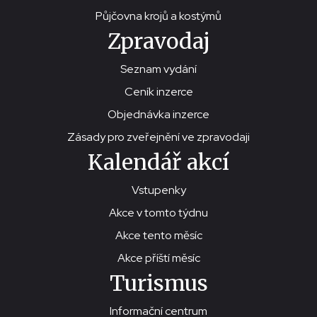
Půjčovna krojů a kostýmů
Zpravodaj
Seznam vydání
Ceník inzerce
Objednávka inzerce
Zásady pro zveřejnění ve zpravodaji
Kalendář akcí
Vstupenky
Akce v tomto týdnu
Akce tento měsíc
Akce příští měsíc
Turismus
Informační centrum