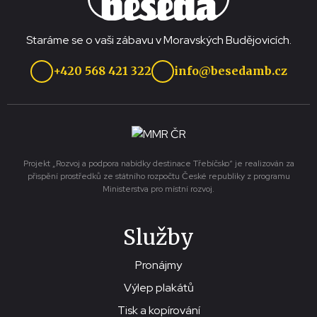
Staráme se o vaši zábavu v Moravských Budějovicích.
+420 568 421 322
info@besedamb.cz
Projekt „Rozvoj a podpora nabídky destinace Třebíčsko“ je realizován za
přispění prostředků ze státního rozpočtu České republiky z programu
Ministerstva pro místní rozvoj.
Služby
Pronájmy
Výlep plakátů
Tisk a kopírování