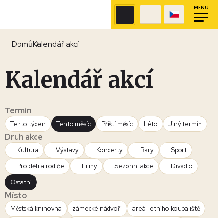
MENU
Domů
Kalendář akcí
Kalendář akcí
Termín
Tento týden
Tento měsíc
Příští měsíc
Léto
Jiný termín
Druh akce
Kultura
Výstavy
Koncerty
Bary
Sport
Pro děti a rodiče
Filmy
Sezónní akce
Divadlo
Ostatní
Místo
Městská knihovna
zámecké nádvoří
areál letního koupaliště