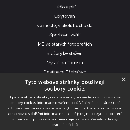
Jídlo a pití
Ubytování
Ve městě, v okolí, trochu dál
Sportovní vyžití
MB ve starých fotografiích
Brožury ke stažení
Vysočina Tourism
Destinace Třebíčsko
×
Tyto webové stránky používají
soubory cookie.
MKS Beseda, příspěvková organizace, Purcnerova 62, 676 02
K personalizaci obsahu, reklam a analýze návštěvnosti používáme
Moravské Budějovice
soubory cookie. Informace o vašem používání našich stránek také
IČO: 00091758, DIČ: CZ00091758, ID datové schránky: chjn2kd
sdílíme s našimi reklamními a analytickými partnery, kteří je mohou
kombinovat s dalšími informacemi, které jste jim poskytli nebo které
© 2026
MKS Beseda Mor. Budějovice
shromáždili při vašem používání jejich služeb.
Zásady ochrany
osobních údajů
Nastavení cookies