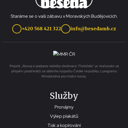
Staráme se o vaši zábavu v Moravských Budějovicích.
+420 568 421 322
info@besedamb.cz
Projekt „Rozvoj a podpora nabídky destinace Třebíčsko“ je realizován za
přispění prostředků ze státního rozpočtu České republiky z programu
Ministerstva pro místní rozvoj.
Služby
Pronájmy
Výlep plakátů
Tisk a kopírování