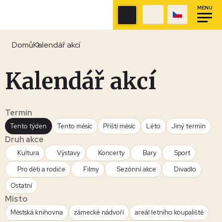
MENU
Domů
Kalendář akcí
Kalendář akcí
Termín
Tento týden
Tento měsíc
Příští měsíc
Léto
Jiný termín
Druh akce
Kultura
Výstavy
Koncerty
Bary
Sport
Pro děti a rodiče
Filmy
Sezónní akce
Divadlo
Ostatní
Místo
Městská knihovna
zámecké nádvoří
areál letního koupaliště