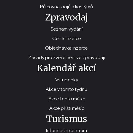
Půjčovna krojů a kostýmů
Zpravodaj
Seznam vydání
Ceník inzerce
Objednávka inzerce
Zásady pro zveřejnění ve zpravodaji
Kalendář akcí
Vstupenky
Akce v tomto týdnu
Akce tento měsíc
Akce příští měsíc
Turismus
Informační centrum