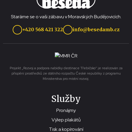
Staráme se o vaši zábavu v Moravských Budějovicích.
+420 568 421 322
info@besedamb.cz
Projekt „Rozvoj a podpora nabídky destinace Třebíčsko“ je realizován za
přispění prostředků ze státního rozpočtu České republiky z programu
Ministerstva pro místní rozvoj.
Služby
Pronájmy
Výlep plakátů
Tisk a kopírování