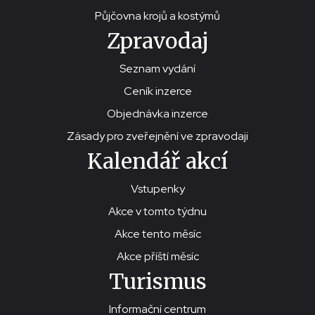
Půjčovna krojů a kostýmů
Zpravodaj
Seznam vydání
Ceník inzerce
Objednávka inzerce
Zásady pro zveřejnění ve zpravodaji
Kalendář akcí
Vstupenky
Akce v tomto týdnu
Akce tento měsíc
Akce příští měsíc
Turismus
Informační centrum