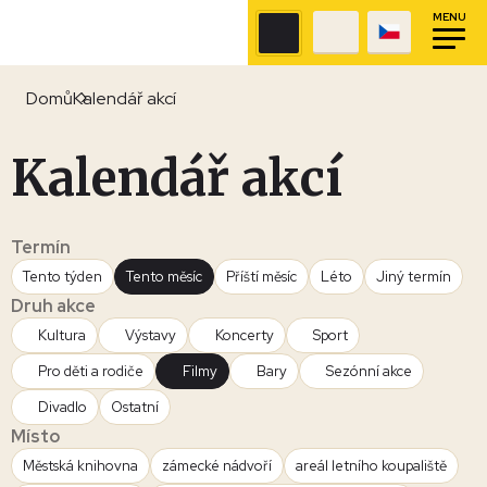
MENU
Domů
Kalendář akcí
Kalendář akcí
Termín
Tento týden
Tento měsíc
Příští měsíc
Léto
Jiný termín
Druh akce
Kultura
Výstavy
Koncerty
Sport
Pro děti a rodiče
Filmy
Bary
Sezónní akce
Divadlo
Ostatní
Místo
Městská knihovna
zámecké nádvoří
areál letního koupaliště