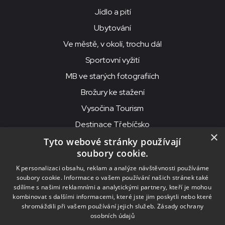
Jídlo a pití
Ubytování
Ve městě, v okolí, trochu dál
Sportovní vyžití
MB ve starých fotografiích
Brožury ke stažení
Vysočina Tourism
Destinace Třebíčsko
×
Tyto webové stránky používají
soubory cookie.
MKS Beseda, příspěvková organizace, Purcnerova 62, 676 02
K personalizaci obsahu, reklam a analýze návštěvnosti používáme
Moravské Budějovice
soubory cookie. Informace o vašem používání našich stránek také
IČO: 00091758, DIČ: CZ00091758, ID datové schránky: chjn2kd
sdílíme s našimi reklamními a analytickými partnery, kteří je mohou
kombinovat s dalšími informacemi, které jste jim poskytli nebo které
© 2026
MKS Beseda Mor. Budějovice
shromáždili při vašem používání jejich služeb.
Zásady ochrany
osobních údajů
Nastavení cookies