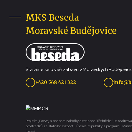
MKS Beseda
Moravské Budějovice
Staráme se o vaši zábavu v Moravských Budějovicíc
+420 568 421 322
info@b
Projekt „Rozvoj a podpora nabídky destinace Třebíčsko“ je realizová
prostředků ze státního rozpočtu České republiky z programu Minist
rozvoj.