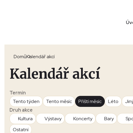
Úv
Domů
Kalendář akcí
Kalendář akcí
Termín
Tento týden
Tento měsíc
Příští měsíc
Léto
Jin
Druh akce
Kultura
Výstavy
Koncerty
Bary
Spo
Ostatní