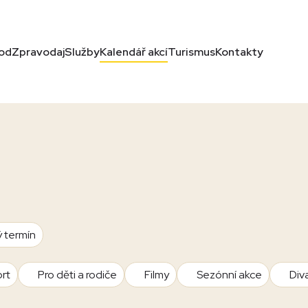
od
Zpravodaj
Služby
Kalendář akcí
Turismus
Kontakty
ý termín
rt
Pro děti a rodiče
Filmy
Sezónní akce
Div