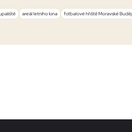
upaliště
areál letního kina
fotbalové hřiště Moravské Budě