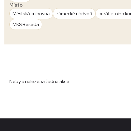
Místo
Městská knihovna
zámecké nádvoří
areál letního ko
MKS Beseda
Nebyla nalezena žádná akce.