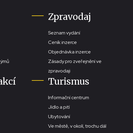
Zpravodaj
Seznam vydání
Ceník inzerce
Objednávka inzerce
stýmů
Zásady pro zveřejnění ve
zpravodaji
akcí
Turismus
Informační centrum
Jídlo a pití
Ubytování
Ve městě, v okolí, trochu dál