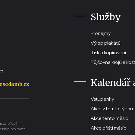
Služby
Pronájmy
Výlep plakátů
Tisk a kopírování
Půjčovna krojů a ko
h.
Kalendář 
esedamb.cz
Vstupenky
Akce v tomto týdnu
Akce tento měsíc
n za přispění
Akce příští měsíc
erstva pro místní