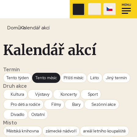
MENU
Domů
Kalendář akcí
Kalendář akcí
Termín
Tento týden
Tento měsíc
Příští měsíc
Léto
Jiný termín
Druh akce
Kultura
Výstavy
Koncerty
Sport
Pro děti a rodiče
Filmy
Bary
Sezónní akce
Divadlo
Ostatní
Místo
Městská knihovna
zámecké nádvoří
areál letního koupaliště