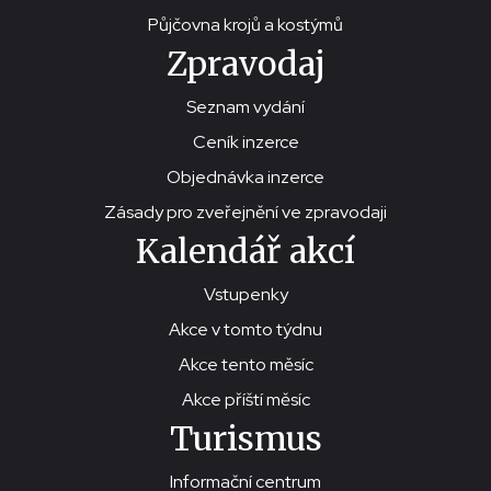
Půjčovna krojů a kostýmů
Zpravodaj
Seznam vydání
Ceník inzerce
Objednávka inzerce
Zásady pro zveřejnění ve zpravodaji
Kalendář akcí
Vstupenky
Akce v tomto týdnu
Akce tento měsíc
Akce příští měsíc
Turismus
Informační centrum