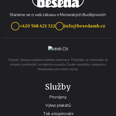
Staráme se o vaši zábavu v Moravských Budějovicích.
+420 568 421 322
info@besedamb.cz
Projekt „Rozvoj a podpora nabídky destinace Třebíčsko“ je realizován za
přispění prostředků ze státního rozpočtu České republiky z programu
Ministerstva pro místní rozvoj.
Služby
Pronájmy
Výlep plakátů
Tisk a kopírování