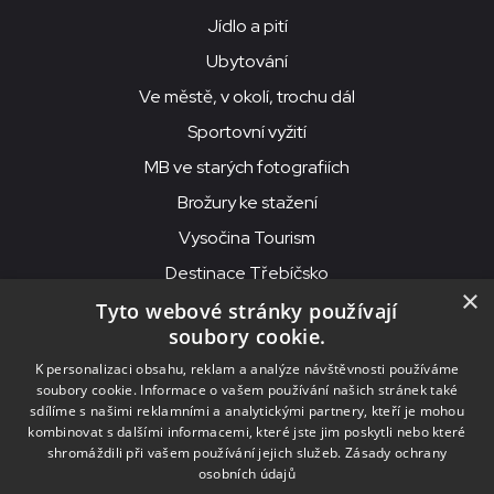
Jídlo a pití
Ubytování
Ve městě, v okolí, trochu dál
Sportovní vyžití
MB ve starých fotografiích
Brožury ke stažení
Vysočina Tourism
Destinace Třebíčsko
×
Tyto webové stránky používají
soubory cookie.
MKS Beseda, příspěvková organizace, Purcnerova 62, 676 02
K personalizaci obsahu, reklam a analýze návštěvnosti používáme
Moravské Budějovice
soubory cookie. Informace o vašem používání našich stránek také
IČO: 00091758, DIČ: CZ00091758, ID datové schránky: chjn2kd
sdílíme s našimi reklamními a analytickými partnery, kteří je mohou
kombinovat s dalšími informacemi, které jste jim poskytli nebo které
© 2026
MKS Beseda Mor. Budějovice
shromáždili při vašem používání jejich služeb.
Zásady ochrany
osobních údajů
Nastavení cookies