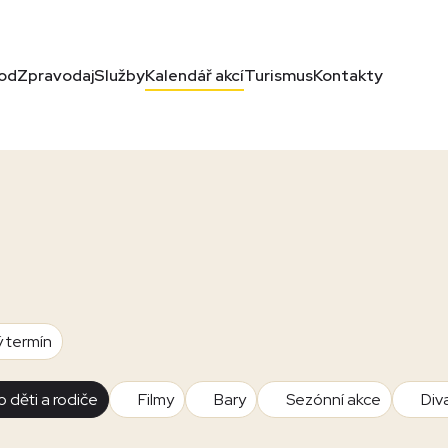
od
Zpravodaj
Služby
Kalendář akcí
Turismus
Kontakty
ý termín
o děti a rodiče
Filmy
Bary
Sezónní akce
Div