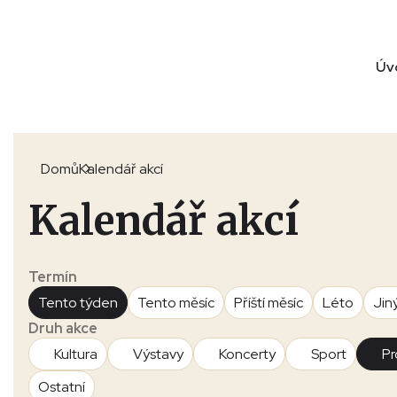
Úv
Domů
Kalendář akcí
Kalendář akcí
Termín
Tento týden
Tento měsíc
Příští měsíc
Léto
Jin
Druh akce
Kultura
Výstavy
Koncerty
Sport
Pr
Ostatní