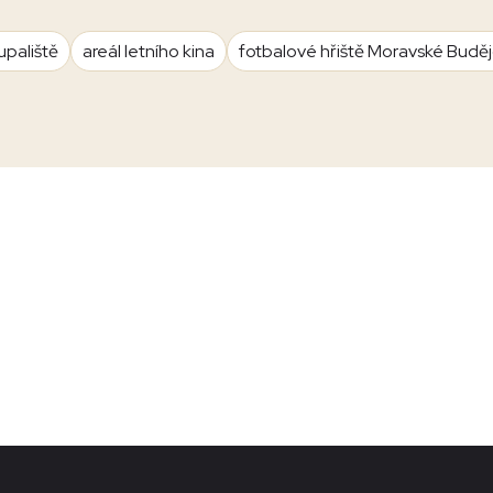
upaliště
areál letního kina
fotbalové hřiště Moravské Budě