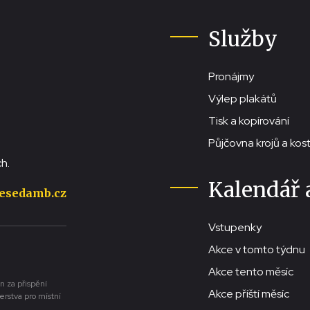
Služby
Pronájmy
Výlep plakátů
Tisk a kopírování
Půjčovna krojů a ko
h.
Kalendář 
esedamb.cz
Vstupenky
Akce v tomto týdnu
Akce tento měsíc
n za přispění
Akce příští měsíc
erstva pro místní