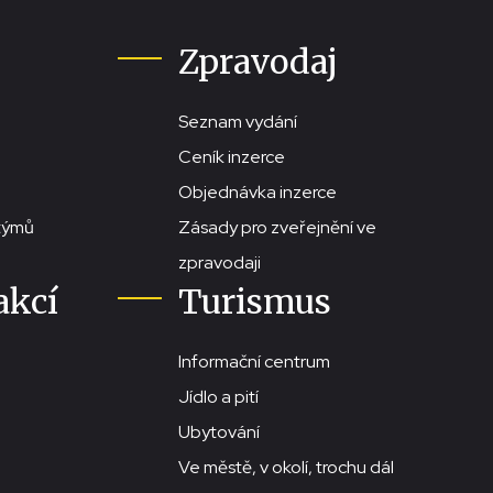
Zpravodaj
Seznam vydání
Ceník inzerce
Objednávka inzerce
stýmů
Zásady pro zveřejnění ve
zpravodaji
akcí
Turismus
Informační centrum
Jídlo a pití
Ubytování
Ve městě, v okolí, trochu dál