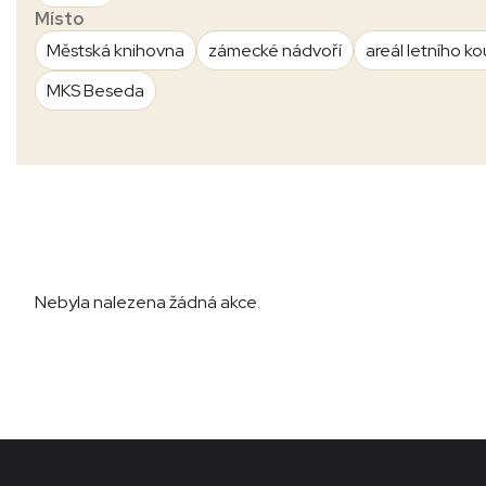
Místo
Městská knihovna
zámecké nádvoří
areál letního ko
MKS Beseda
Nebyla nalezena žádná akce.