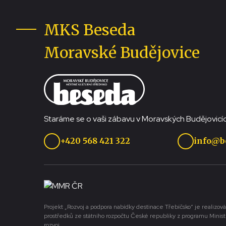
MKS Beseda
Moravské Budějovice
Staráme se o vaši zábavu v Moravských Budějovicíc
+420 568 421 322
info@b
Projekt „Rozvoj a podpora nabídky destinace Třebíčsko“ je realizová
prostředků ze státního rozpočtu České republiky z programu Minist
rozvoj.