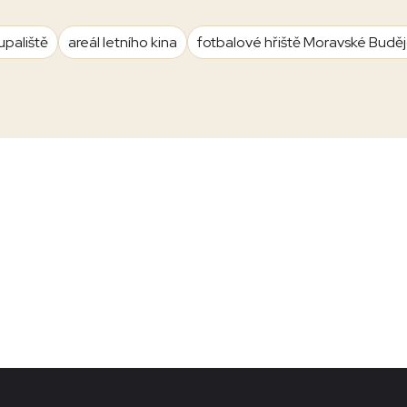
upaliště
areál letního kina
fotbalové hřiště Moravské Budě