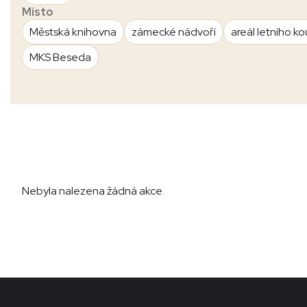
Místo
Městská knihovna
zámecké nádvoří
areál letního ko
MKS Beseda
Nebyla nalezena žádná akce.