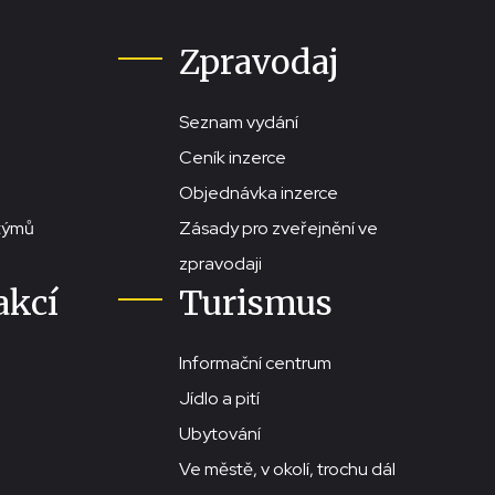
Zpravodaj
Seznam vydání
Ceník inzerce
Objednávka inzerce
stýmů
Zásady pro zveřejnění ve
zpravodaji
akcí
Turismus
Informační centrum
Jídlo a pití
Ubytování
Ve městě, v okolí, trochu dál