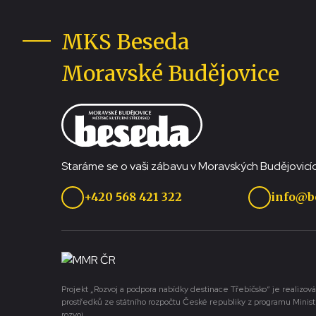
MKS Beseda
Moravské Budějovice
Staráme se o vaši zábavu v Moravských Budějovicíc
+420 568 421 322
info@b
Projekt „Rozvoj a podpora nabídky destinace Třebíčsko“ je realizová
prostředků ze státního rozpočtu České republiky z programu Minist
rozvoj.