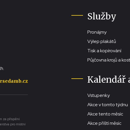
Služby
Pronájmy
Výlep plakátů
Tisk a kopírování
Půjčovna krojů a ko
h.
Kalendář 
esedamb.cz
Vstupenky
Akce v tomto týdnu
Akce tento měsíc
n za přispění
Akce příští měsíc
erstva pro místní