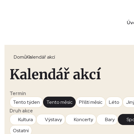
Úv
Domů
Kalendář akcí
Kalendář akcí
Termín
Tento týden
Tento měsíc
Příští měsíc
Léto
Jin
Druh akce
Kultura
Výstavy
Koncerty
Bary
Spo
Ostatní