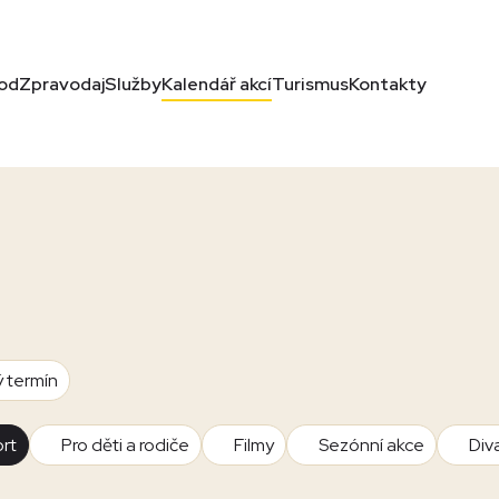
od
Zpravodaj
Služby
Kalendář akcí
Turismus
Kontakty
ý termín
rt
Pro děti a rodiče
Filmy
Sezónní akce
Div