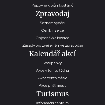
Půjčovna krojů a kostýmů
Zpravodaj
Seznam vydání
Ceník inzerce
Objednávka inzerce
Zásady pro zveřejnění ve zpravodaji
Kalendář akcí
Vstupenky
Akce v tomto týdnu
Akce tento měsíc
Akce příští měsíc
Turismus
Informační centrum