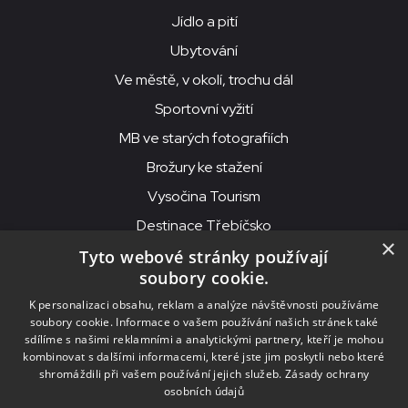
Jídlo a pití
Ubytování
Ve městě, v okolí, trochu dál
Sportovní vyžití
MB ve starých fotografiích
Brožury ke stažení
Vysočina Tourism
Destinace Třebíčsko
×
Tyto webové stránky používají
soubory cookie.
MKS Beseda, příspěvková organizace, Purcnerova 62, 676 02
K personalizaci obsahu, reklam a analýze návštěvnosti používáme
Moravské Budějovice
soubory cookie. Informace o vašem používání našich stránek také
IČO: 00091758, DIČ: CZ00091758, ID datové schránky: chjn2kd
sdílíme s našimi reklamními a analytickými partnery, kteří je mohou
kombinovat s dalšími informacemi, které jste jim poskytli nebo které
© 2026
MKS Beseda Mor. Budějovice
shromáždili při vašem používání jejich služeb.
Zásady ochrany
osobních údajů
Nastavení cookies