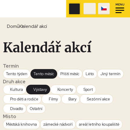
MENU
Domů
Kalendář akcí
Kalendář akcí
Termín
Tento týden
Tento měsíc
Příští měsíc
Léto
Jiný termín
Druh akce
Kultura
Výstavy
Koncerty
Sport
Pro děti a rodiče
Filmy
Bary
Sezónní akce
Divadlo
Ostatní
Místo
Městská knihovna
zámecké nádvoří
areál letního koupaliště