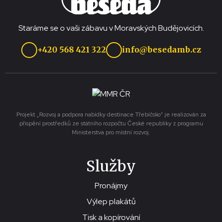
Staráme se o vaši zábavu v Moravských Budějovicích.
+420 568 421 322
info@besedamb.cz
Projekt „Rozvoj a podpora nabídky destinace Třebíčsko“ je realizován za
přispění prostředků ze státního rozpočtu České republiky z programu
Ministerstva pro místní rozvoj.
Služby
Pronájmy
Výlep plakátů
Tisk a kopírování