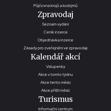
Půjčovna krojů a kostýmů
Zpravodaj
Seznam vydání
Ceník inzerce
Objednávka inzerce
Zásady pro zveřejnění ve zpravodaji
Kalendář akcí
Vstupenky
Akce v tomto týdnu
Akce tento měsíc
Akce příští měsíc
Turismus
Informační centrum