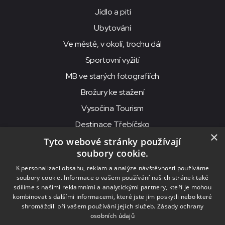
Jídlo a pití
Ubytování
Ve městě, v okolí, trochu dál
Sportovní vyžití
MB ve starých fotografiích
Brožury ke stažení
Vysočina Tourism
Destinace Třebíčsko
×
Tyto webové stránky používají
soubory cookie.
MKS Beseda, příspěvková organizace, Purcnerova 62, 676 02
K personalizaci obsahu, reklam a analýze návštěvnosti používáme
Moravské Budějovice
soubory cookie. Informace o vašem používání našich stránek také
IČO: 00091758, DIČ: CZ00091758, ID datové schránky: chjn2kd
sdílíme s našimi reklamními a analytickými partnery, kteří je mohou
kombinovat s dalšími informacemi, které jste jim poskytli nebo které
© 2026
MKS Beseda Mor. Budějovice
shromáždili při vašem používání jejich služeb.
Zásady ochrany
osobních údajů
Nastavení cookies