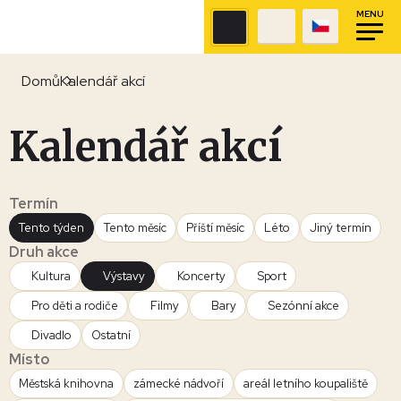
MENU
Domů
Kalendář akcí
Kalendář akcí
Termín
Tento týden
Tento měsíc
Příští měsíc
Léto
Jiný termín
Druh akce
Kultura
Výstavy
Koncerty
Sport
Pro děti a rodiče
Filmy
Bary
Sezónní akce
Divadlo
Ostatní
Místo
Městská knihovna
zámecké nádvoří
areál letního koupaliště