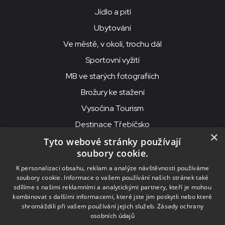
Jídlo a pití
Ubytování
Ve městě, v okolí, trochu dál
Sportovní vyžití
MB ve starých fotografiích
Brožury ke stažení
Vysočina Tourism
Destinace Třebíčsko
×
Tyto webové stránky používají
soubory cookie.
MKS Beseda, příspěvková organizace, Purcnerova 62, 676 02
K personalizaci obsahu, reklam a analýze návštěvnosti používáme
Moravské Budějovice
soubory cookie. Informace o vašem používání našich stránek také
IČO: 00091758, DIČ: CZ00091758, ID datové schránky: chjn2kd
sdílíme s našimi reklamními a analytickými partnery, kteří je mohou
kombinovat s dalšími informacemi, které jste jim poskytli nebo které
© 2026
MKS Beseda Mor. Budějovice
shromáždili při vašem používání jejich služeb.
Zásady ochrany
osobních údajů
Nastavení cookies