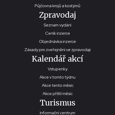
Půjčovna krojů a kostýmů
Zpravodaj
Seznam vydání
Ceník inzerce
Objednávka inzerce
Zásady pro zveřejnění ve zpravodaji
Kalendář akcí
Vstupenky
Akce v tomto týdnu
Akce tento měsíc
Akce příští měsíc
Turismus
Informační centrum