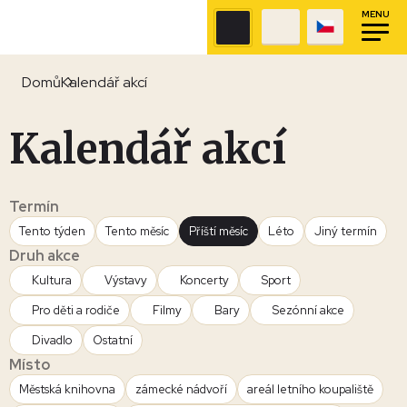
MENU
Domů
Kalendář akcí
Kalendář akcí
Termín
Tento týden
Tento měsíc
Příští měsíc
Léto
Jiný termín
Druh akce
Kultura
Výstavy
Koncerty
Sport
Pro děti a rodiče
Filmy
Bary
Sezónní akce
Divadlo
Ostatní
Místo
Městská knihovna
zámecké nádvoří
areál letního koupaliště