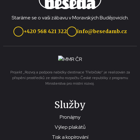
Staráme se o vaši zábavu v Moravských Budějovicích.
+420 568 421 322
info@besedamb.cz
Projekt „Rozvoj a podpora nabídky destinace Třebíčsko“ je realizován za
přispění prostředků ze státního rozpočtu České republiky z programu
Ministerstva pro místní rozvoj.
Služby
Pronájmy
Výlep plakátů
Tisk a kopírování