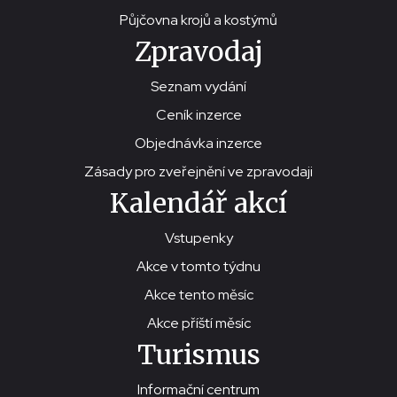
Půjčovna krojů a kostýmů
Zpravodaj
Seznam vydání
Ceník inzerce
Objednávka inzerce
Zásady pro zveřejnění ve zpravodaji
Kalendář akcí
Vstupenky
Akce v tomto týdnu
Akce tento měsíc
Akce příští měsíc
Turismus
Informační centrum