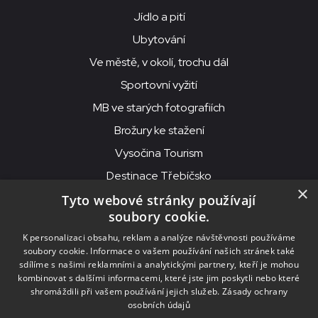
Jídlo a pití
Ubytování
Ve městě, v okolí, trochu dál
Sportovní vyžití
MB ve starých fotografiích
Brožury ke stažení
Vysočina Tourism
Destinace Třebíčsko
×
Tyto webové stránky používají
soubory cookie.
MKS Beseda, příspěvková organizace, Purcnerova 62, 676 02
K personalizaci obsahu, reklam a analýze návštěvnosti používáme
Moravské Budějovice
soubory cookie. Informace o vašem používání našich stránek také
IČO: 00091758, DIČ: CZ00091758, ID datové schránky: chjn2kd
sdílíme s našimi reklamními a analytickými partnery, kteří je mohou
kombinovat s dalšími informacemi, které jste jim poskytli nebo které
© 2026
MKS Beseda Mor. Budějovice
shromáždili při vašem používání jejich služeb.
Zásady ochrany
osobních údajů
Nastavení cookies