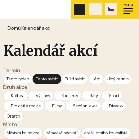
MENU
Domů
Kalendář akcí
Kalendář akcí
Termín
Tento týden
Tento měsíc
Příští měsíc
Léto
Jiný termín
Druh akce
Kultura
Výstavy
Koncerty
Bary
Sport
Pro děti a rodiče
Filmy
Sezónní akce
Divadlo
Ostatní
Místo
Městská knihovna
zámecké nádvoří
areál letního koupaliště