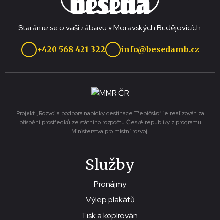
Staráme se o vaši zábavu v Moravských Budějovicích.
+420 568 421 322
info@besedamb.cz
Projekt „Rozvoj a podpora nabídky destinace Třebíčsko“ je realizován za
přispění prostředků ze státního rozpočtu České republiky z programu
Ministerstva pro místní rozvoj.
Služby
Pronájmy
Výlep plakátů
Tisk a kopírování