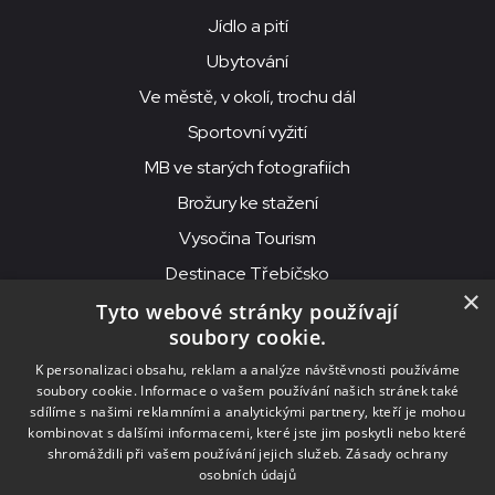
Jídlo a pití
Ubytování
Ve městě, v okolí, trochu dál
Sportovní vyžití
MB ve starých fotografiích
Brožury ke stažení
Vysočina Tourism
Destinace Třebíčsko
×
Tyto webové stránky používají
soubory cookie.
MKS Beseda, příspěvková organizace, Purcnerova 62, 676 02
K personalizaci obsahu, reklam a analýze návštěvnosti používáme
Moravské Budějovice
soubory cookie. Informace o vašem používání našich stránek také
IČO: 00091758, DIČ: CZ00091758, ID datové schránky: chjn2kd
sdílíme s našimi reklamními a analytickými partnery, kteří je mohou
kombinovat s dalšími informacemi, které jste jim poskytli nebo které
© 2026
MKS Beseda Mor. Budějovice
shromáždili při vašem používání jejich služeb.
Zásady ochrany
osobních údajů
Nastavení cookies