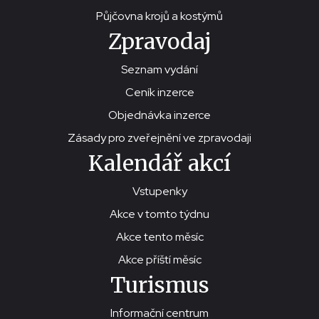
Půjčovna krojů a kostýmů
Zpravodaj
Seznam vydání
Ceník inzerce
Objednávka inzerce
Zásady pro zveřejnění ve zpravodaji
Kalendář akcí
Vstupenky
Akce v tomto týdnu
Akce tento měsíc
Akce příští měsíc
Turismus
Informační centrum