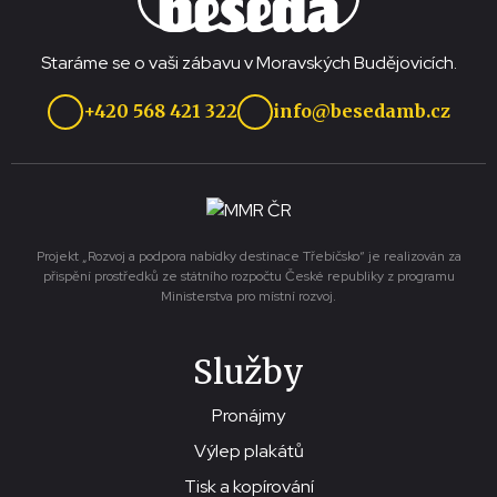
Staráme se o vaši zábavu v Moravských Budějovicích.
+420 568 421 322
info@besedamb.cz
Projekt „Rozvoj a podpora nabídky destinace Třebíčsko“ je realizován za
přispění prostředků ze státního rozpočtu České republiky z programu
Ministerstva pro místní rozvoj.
Služby
Pronájmy
Výlep plakátů
Tisk a kopírování