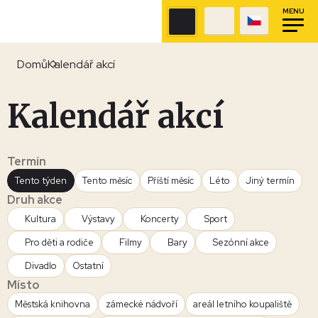
MENU
Domů
Kalendář akcí
Kalendář akcí
Termín
Tento týden
Tento měsíc
Příští měsíc
Léto
Jiný termín
Druh akce
Kultura
Výstavy
Koncerty
Sport
Pro děti a rodiče
Filmy
Bary
Sezónní akce
Divadlo
Ostatní
Místo
Městská knihovna
zámecké nádvoří
areál letního koupaliště