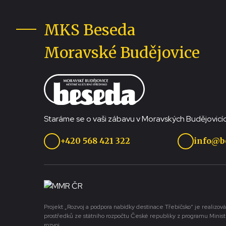
MKS Beseda
Moravské Budějovice
Staráme se o vaši zábavu v Moravských Budějovicíc
+420 568 421 322
info@b
Projekt „Rozvoj a podpora nabídky destinace Třebíčsko“ je realizová
prostředků ze státního rozpočtu České republiky z programu Minist
rozvoj.