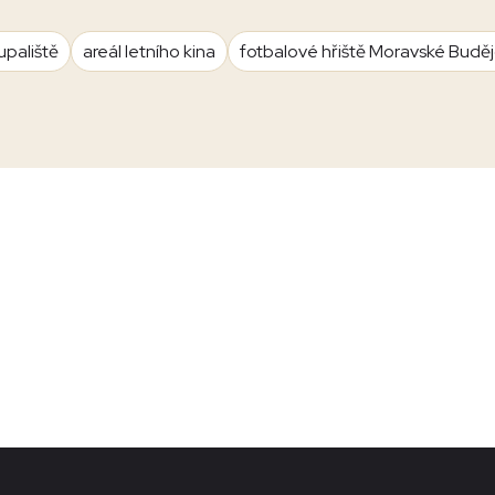
upaliště
areál letního kina
fotbalové hřiště Moravské Budě