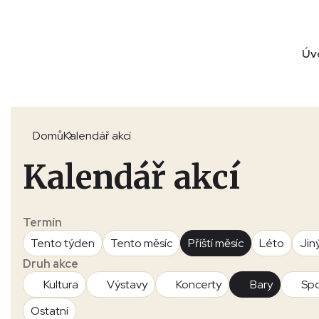
Úv
Domů
Kalendář akcí
Kalendář akcí
Termín
Tento týden
Tento měsíc
Příští měsíc
Léto
Jin
Druh akce
Kultura
Výstavy
Koncerty
Bary
Spo
Ostatní