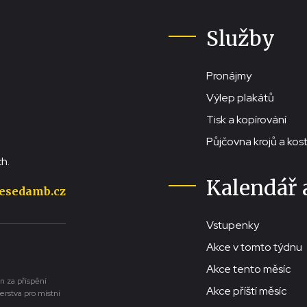
Služby
Pronájmy
Výlep plakátů
Tisk a kopírování
Půjčovna krojů a ko
h.
Kalendář 
esedamb.cz
Vstupenky
Akce v tomto týdnu
Akce tento měsíc
n za přispění
Akce příští měsíc
erstva pro místní