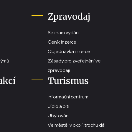
Zpravodaj
Seznam vydání
Ceník inzerce
Objednávka inzerce
stýmů
Zásady pro zveřejnění ve
zpravodaji
akcí
Turismus
Informační centrum
Jídlo a pití
Ubytování
Ve městě, v okolí, trochu dál