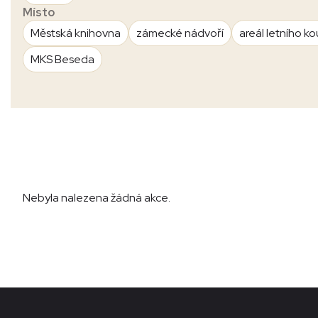
Místo
Městská knihovna
zámecké nádvoří
areál letního ko
MKS Beseda
Nebyla nalezena žádná akce.