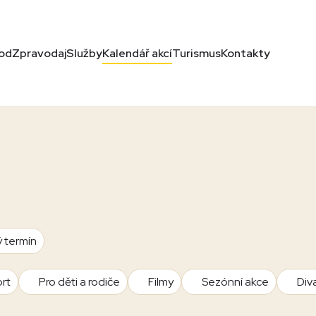
od
Zpravodaj
Služby
Kalendář akcí
Turismus
Kontakty
ý termín
rt
Pro děti a rodiče
Filmy
Sezónní akce
Div