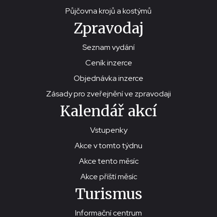
Půjčovna krojů a kostýmů
Zpravodaj
Seznam vydání
Ceník inzerce
Objednávka inzerce
Zásady pro zveřejnění ve zpravodaji
Kalendář akcí
Vstupenky
Akce v tomto týdnu
Akce tento měsíc
Akce příští měsíc
Turismus
Informační centrum