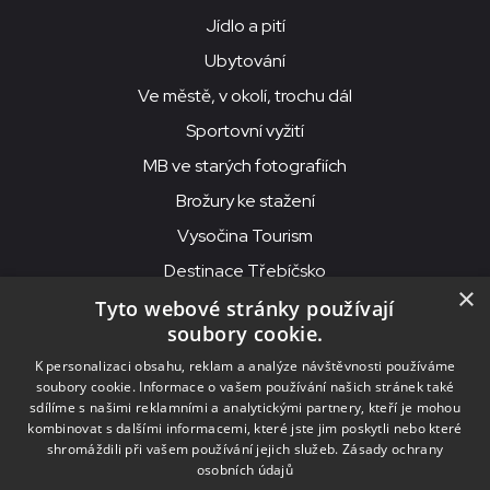
Jídlo a pití
Ubytování
Ve městě, v okolí, trochu dál
Sportovní vyžití
MB ve starých fotografiích
Brožury ke stažení
Vysočina Tourism
Destinace Třebíčsko
×
Tyto webové stránky používají
soubory cookie.
MKS Beseda, příspěvková organizace, Purcnerova 62, 676 02
K personalizaci obsahu, reklam a analýze návštěvnosti používáme
Moravské Budějovice
soubory cookie. Informace o vašem používání našich stránek také
IČO: 00091758, DIČ: CZ00091758, ID datové schránky: chjn2kd
sdílíme s našimi reklamními a analytickými partnery, kteří je mohou
kombinovat s dalšími informacemi, které jste jim poskytli nebo které
© 2026
MKS Beseda Mor. Budějovice
shromáždili při vašem používání jejich služeb.
Zásady ochrany
osobních údajů
Nastavení cookies