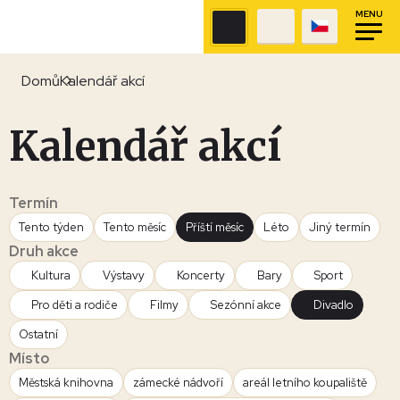
MENU
Domů
Kalendář akcí
Kalendář akcí
Termín
Tento týden
Tento měsíc
Příští měsíc
Léto
Jiný termín
Druh akce
Kultura
Výstavy
Koncerty
Bary
Sport
Pro děti a rodiče
Filmy
Sezónní akce
Divadlo
Ostatní
Místo
Městská knihovna
zámecké nádvoří
areál letního koupaliště