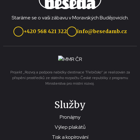
Staráme se o vaši zábavu v Moravských Budějovicích.
+420 568 421 322
info@besedamb.cz
Projekt „Rozvoj a podpora nabídky destinace Třebíčsko“ je realizován za
přispění prostředků ze státního rozpočtu České republiky z programu
Ministerstva pro místní rozvoj.
Služby
Pronájmy
Výlep plakátů
Tisk a kopírování