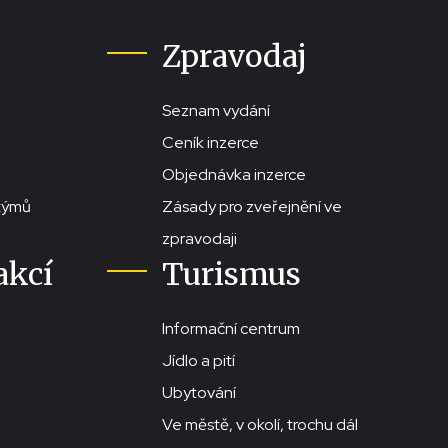
Zpravodaj
Seznam vydání
Ceník inzerce
Objednávka inzerce
stýmů
Zásady pro zveřejnění ve
zpravodaji
akcí
Turismus
Informační centrum
Jídlo a pití
Ubytování
Ve městě, v okolí, trochu dál