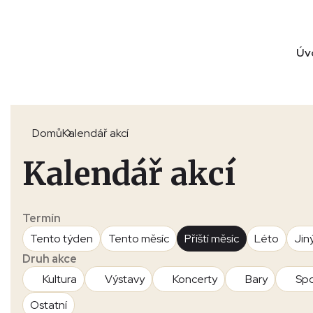
Úv
Domů
Kalendář akcí
Kalendář akcí
Termín
Tento týden
Tento měsíc
Příští měsíc
Léto
Jin
Druh akce
Kultura
Výstavy
Koncerty
Bary
Spo
Ostatní