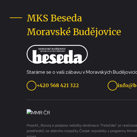
MKS Beseda
Moravské Budějovice
Staráme se o vaši zábavu v Moravských Budějovicíc
+420 568 421 322
info@b
Projekt „Rozvoj a podpora nabídky destinace Třebíčsko“ je realizová
prostředků ze státního rozpočtu České republiky z programu Minist
rozvoj.