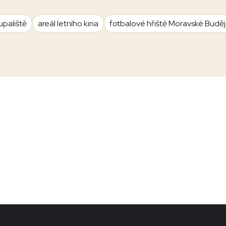
upaliště
areál letního kina
fotbalové hřiště Moravské Budě