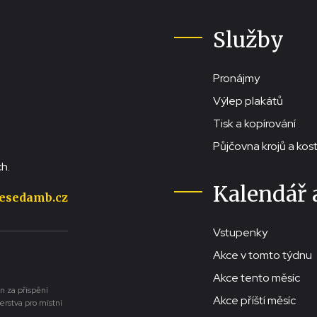
Služby
Pronájmy
Výlep plakátů
Tisk a kopírování
Půjčovna krojů a ko
h.
Kalendář 
esedamb.cz
Vstupenky
Akce v tomto týdnu
Akce tento měsíc
n za přispění
Akce příští měsíc
erstva pro místní