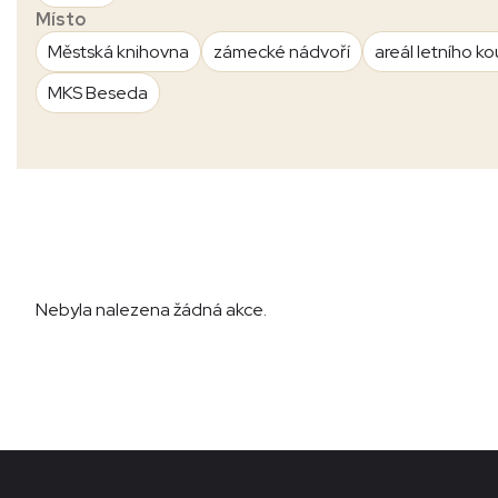
Místo
Městská knihovna
zámecké nádvoří
areál letního ko
MKS Beseda
Nebyla nalezena žádná akce.