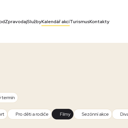
od
Zpravodaj
Služby
Kalendář akcí
Turismus
Kontakty
ý termín
rt
Pro děti a rodiče
Filmy
Sezónní akce
Div