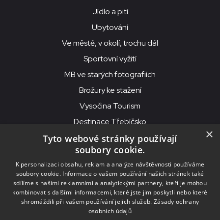
Jídlo a pití
Ubytování
Ve městě, v okolí, trochu dál
Sportovní vyžití
MB ve starých fotografiích
Brožury ke stažení
Vysočina Tourism
Destinace Třebíčsko
×
Tyto webové stránky používají
soubory cookie.
MKS Beseda, příspěvková organizace, Purcnerova 62, 676 02
K personalizaci obsahu, reklam a analýze návštěvnosti používáme
Moravské Budějovice
soubory cookie. Informace o vašem používání našich stránek také
IČO: 00091758, DIČ: CZ00091758, ID datové schránky: chjn2kd
sdílíme s našimi reklamními a analytickými partnery, kteří je mohou
kombinovat s dalšími informacemi, které jste jim poskytli nebo které
© 2026
MKS Beseda Mor. Budějovice
shromáždili při vašem používání jejich služeb.
Zásady ochrany
osobních údajů
Nastavení cookies