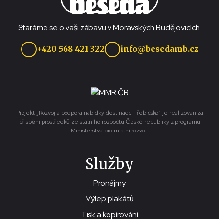
Staráme se o vaši zábavu v Moravských Budějovicích.
+420 568 421 322
info@besedamb.cz
Projekt „Rozvoj a podpora nabídky destinace Třebíčsko“ je realizován za
přispění prostředků ze státního rozpočtu České republiky z programu
Ministerstva pro místní rozvoj.
Služby
Pronájmy
Výlep plakátů
Tisk a kopírování