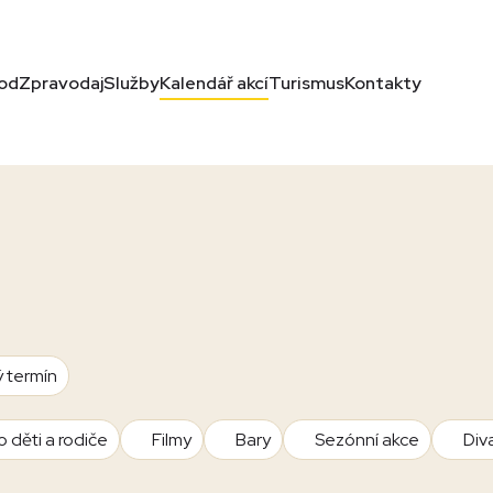
od
Zpravodaj
Služby
Kalendář akcí
Turismus
Kontakty
ý termín
o děti a rodiče
Filmy
Bary
Sezónní akce
Div