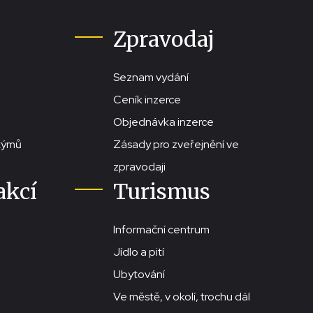
Zpravodaj
Seznam vydání
Ceník inzerce
Objednávka inzerce
stýmů
Zásady pro zveřejnění ve
zpravodaji
akcí
Turismus
Informační centrum
Jídlo a pití
Ubytování
Ve městě, v okolí, trochu dál