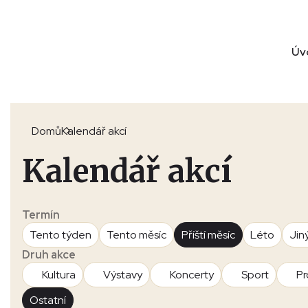
Úv
Domů
Kalendář akcí
Kalendář akcí
Termín
Tento týden
Tento měsíc
Příští měsíc
Léto
Jin
Druh akce
Kultura
Výstavy
Koncerty
Sport
Pr
Ostatní