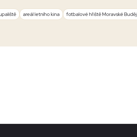
upaliště
areál letního kina
fotbalové hřiště Moravské Budě