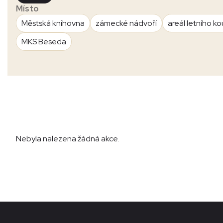
Místo
Městská knihovna
zámecké nádvoří
areál letního ko
MKS Beseda
Nebyla nalezena žádná akce.