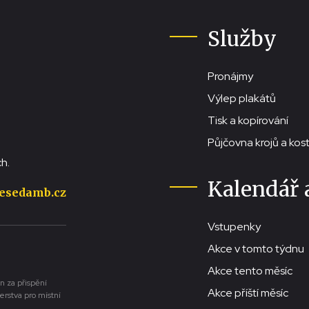
Služby
Pronájmy
Výlep plakátů
Tisk a kopírování
Půjčovna krojů a ko
h.
Kalendář 
esedamb.cz
Vstupenky
Akce v tomto týdnu
Akce tento měsíc
n za přispění
Akce příští měsíc
erstva pro místní