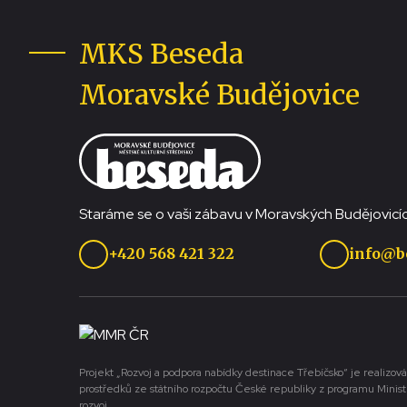
MKS Beseda
Moravské Budějovice
Staráme se o vaši zábavu v Moravských Budějovicíc
+420 568 421 322
info@b
Projekt „Rozvoj a podpora nabídky destinace Třebíčsko“ je realizová
prostředků ze státního rozpočtu České republiky z programu Minist
rozvoj.