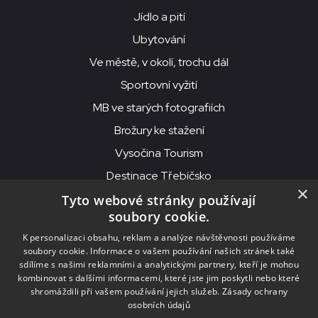
Jídlo a pití
Ubytování
Ve městě, v okolí, trochu dál
Sportovní vyžití
MB ve starých fotografiích
Brožury ke stažení
Vysočina Tourism
Destinace Třebíčsko
×
Tyto webové stránky používají
soubory cookie.
MKS Beseda, příspěvková organizace, Purcnerova 62, 676 02
K personalizaci obsahu, reklam a analýze návštěvnosti používáme
Moravské Budějovice
soubory cookie. Informace o vašem používání našich stránek také
IČO: 00091758, DIČ: CZ00091758, ID datové schránky: chjn2kd
sdílíme s našimi reklamními a analytickými partnery, kteří je mohou
kombinovat s dalšími informacemi, které jste jim poskytli nebo které
© 2026
MKS Beseda Mor. Budějovice
shromáždili při vašem používání jejich služeb.
Zásady ochrany
osobních údajů
Nastavení cookies