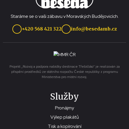
Staráme se o vaši zábavu v Moravských Budějovicích.
+420 568 421 322
info@besedamb.cz
Projekt „Rozvoj a podpora nabídky destinace Třebíčsko“ je realizován za
přispění prostředků ze státního rozpočtu České republiky z programu
Ministerstva pro místní rozvoj.
Služby
Pronájmy
Výlep plakátů
Tisk a kopírování