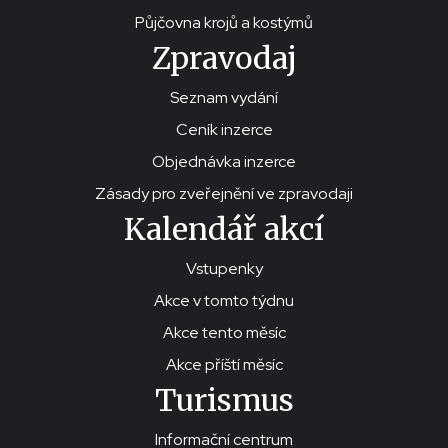
Půjčovna krojů a kostýmů
Zpravodaj
Seznam vydání
Ceník inzerce
Objednávka inzerce
Zásady pro zveřejnění ve zpravodaji
Kalendář akcí
Vstupenky
Akce v tomto týdnu
Akce tento měsíc
Akce příští měsíc
Turismus
Informační centrum