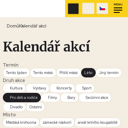
MENU
Domů
Kalendář akcí
Kalendář akcí
Termín
Tento týden
Tento měsíc
Příští měsíc
Léto
Jiný termín
Druh akce
Kultura
Výstavy
Koncerty
Sport
Pro děti a rodiče
Filmy
Bary
Sezónní akce
Divadlo
Ostatní
Místo
Městská knihovna
zámecké nádvoří
areál letního koupaliště