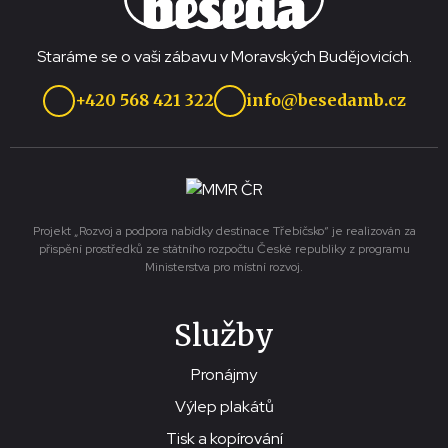
Staráme se o vaši zábavu v Moravských Budějovicích.
+420 568 421 322
info@besedamb.cz
Projekt „Rozvoj a podpora nabídky destinace Třebíčsko“ je realizován za
přispění prostředků ze státního rozpočtu České republiky z programu
Ministerstva pro místní rozvoj.
Služby
Pronájmy
Výlep plakátů
Tisk a kopírování