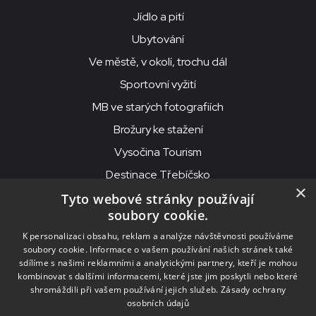
Jídlo a pití
Ubytování
Ve městě, v okolí, trochu dál
Sportovní vyžití
MB ve starých fotografiích
Brožury ke stažení
Vysočina Tourism
Destinace Třebíčsko
×
Tyto webové stránky používají
soubory cookie.
MKS Beseda, příspěvková organizace, Purcnerova 62, 676 02
K personalizaci obsahu, reklam a analýze návštěvnosti používáme
Moravské Budějovice
soubory cookie. Informace o vašem používání našich stránek také
IČO: 00091758, DIČ: CZ00091758, ID datové schránky: chjn2kd
sdílíme s našimi reklamními a analytickými partnery, kteří je mohou
kombinovat s dalšími informacemi, které jste jim poskytli nebo které
© 2026
MKS Beseda Mor. Budějovice
shromáždili při vašem používání jejich služeb.
Zásady ochrany
osobních údajů
Nastavení cookies