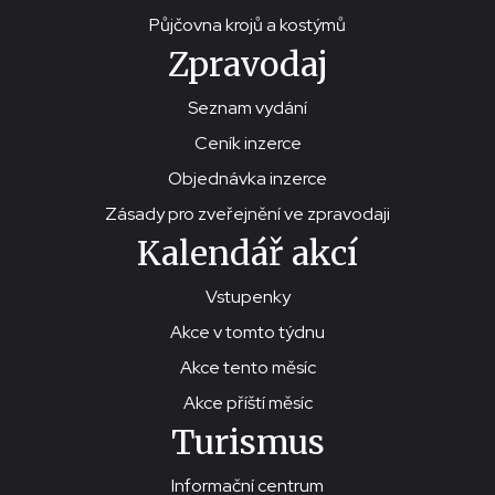
Půjčovna krojů a kostýmů
Zpravodaj
Seznam vydání
Ceník inzerce
Objednávka inzerce
Zásady pro zveřejnění ve zpravodaji
Kalendář akcí
Vstupenky
Akce v tomto týdnu
Akce tento měsíc
Akce příští měsíc
Turismus
Informační centrum