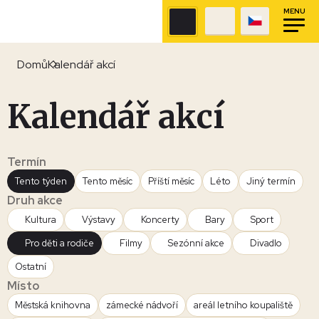
MENU
Domů
Kalendář akcí
Kalendář akcí
Termín
Tento týden
Tento měsíc
Příští měsíc
Léto
Jiný termín
Druh akce
Kultura
Výstavy
Koncerty
Bary
Sport
Pro děti a rodiče
Filmy
Sezónní akce
Divadlo
Ostatní
Místo
Městská knihovna
zámecké nádvoří
areál letního koupaliště