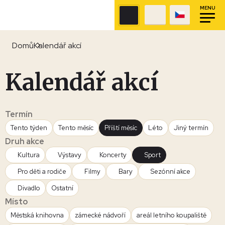
MENU
Domů
Kalendář akcí
Kalendář akcí
Termín
Tento týden
Tento měsíc
Příští měsíc
Léto
Jiný termín
Druh akce
Kultura
Výstavy
Koncerty
Sport
Pro děti a rodiče
Filmy
Bary
Sezónní akce
Divadlo
Ostatní
Místo
Městská knihovna
zámecké nádvoří
areál letního koupaliště