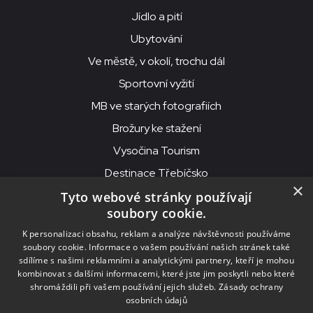
Jídlo a pití
Ubytování
Ve městě, v okolí, trochu dál
Sportovní vyžití
MB ve starých fotografiích
Brožury ke stažení
Vysočina Tourism
Destinace Třebíčsko
×
Tyto webové stránky používají
soubory cookie.
MKS Beseda, příspěvková organizace, Purcnerova 62, 676 02
K personalizaci obsahu, reklam a analýze návštěvnosti používáme
Moravské Budějovice
soubory cookie. Informace o vašem používání našich stránek také
IČO: 00091758, DIČ: CZ00091758, ID datové schránky: chjn2kd
sdílíme s našimi reklamními a analytickými partnery, kteří je mohou
kombinovat s dalšími informacemi, které jste jim poskytli nebo které
© 2026
MKS Beseda Mor. Budějovice
shromáždili při vašem používání jejich služeb.
Zásady ochrany
osobních údajů
Nastavení cookies