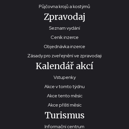
Půjčovna krojů a kostýmů
Zpravodaj
Seznam vydání
Ceník inzerce
Objednávka inzerce
Zásady pro zveřejnění ve zpravodaji
Kalendář akcí
Vstupenky
Akce v tomto týdnu
Akce tento měsíc
Akce příští měsíc
Turismus
Informační centrum