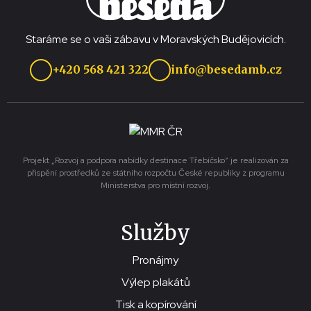
Staráme se o vaši zábavu v Moravských Budějovicích.
+420 568 421 322
info@besedamb.cz
Projekt „Rozvoj a podpora nabídky destinace Třebíčsko“ je realizován za
přispění prostředků ze státního rozpočtu České republiky z programu
Ministerstva pro místní rozvoj.
Služby
Pronájmy
Výlep plakátů
Tisk a kopírování