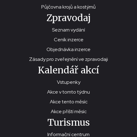
Půjčovna krojů a kostýmů
Zpravodaj
Seznam vydání
Ceník inzerce
Objednávka inzerce
Zásady pro zveřejnění ve zpravodaji
Kalendář akcí
Vstupenky
Akce v tomto týdnu
Akce tento měsíc
Akce příští měsíc
Turismus
Informační centrum