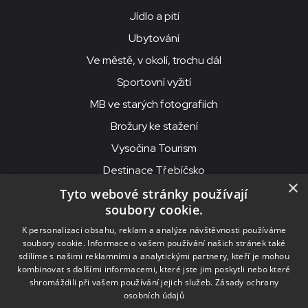
Jídlo a pití
Ubytování
Ve městě, v okolí, trochu dál
Sportovní vyžití
MB ve starých fotografiích
Brožury ke stažení
Vysočina Tourism
Destinace Třebíčsko
×
Tyto webové stránky používají
soubory cookie.
MKS Beseda, příspěvková organizace, Purcnerova 62, 676 02
K personalizaci obsahu, reklam a analýze návštěvnosti používáme
Moravské Budějovice
soubory cookie. Informace o vašem používání našich stránek také
IČO: 00091758, DIČ: CZ00091758, ID datové schránky: chjn2kd
sdílíme s našimi reklamními a analytickými partnery, kteří je mohou
kombinovat s dalšími informacemi, které jste jim poskytli nebo které
© 2026
MKS Beseda Mor. Budějovice
shromáždili při vašem používání jejich služeb.
Zásady ochrany
osobních údajů
Nastavení cookies