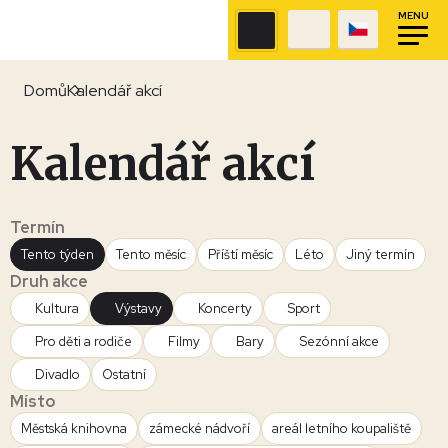
MENU
Domů
Kalendář akcí
Kalendář akcí
Termín
Tento týden
Tento měsíc
Příští měsíc
Léto
Jiný termín
Druh akce
Kultura
Výstavy
Koncerty
Sport
Pro děti a rodiče
Filmy
Bary
Sezónní akce
Divadlo
Ostatní
Místo
Městská knihovna
zámecké nádvoří
areál letního koupaliště