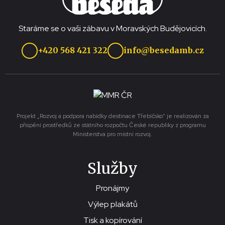
Staráme se o vaši zábavu v Moravských Budějovicích.
+420 568 421 322
info@besedamb.cz
Projekt „Rozvoj a podpora nabídky destinace Třebíčsko“ je realizován za
přispění prostředků ze státního rozpočtu České republiky z programu
Ministerstva pro místní rozvoj.
Služby
Pronájmy
Výlep plakátů
Tisk a kopírování