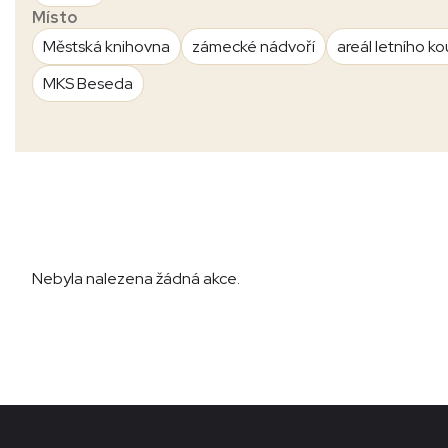
Místo
Městská knihovna
zámecké nádvoří
areál letního ko
MKS Beseda
Nebyla nalezena žádná akce.