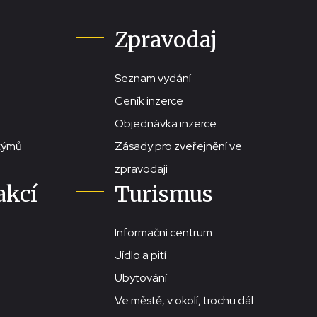
Zpravodaj
Seznam vydání
Ceník inzerce
Objednávka inzerce
stýmů
Zásady pro zveřejnění ve
zpravodaji
akcí
Turismus
Informační centrum
Jídlo a pití
Ubytování
Ve městě, v okolí, trochu dál