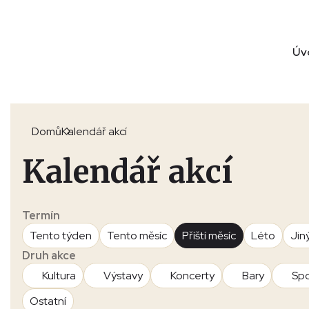
Úv
Domů
Kalendář akcí
Kalendář akcí
Termín
Tento týden
Tento měsíc
Příští měsíc
Léto
Jin
Druh akce
Kultura
Výstavy
Koncerty
Bary
Spo
Ostatní