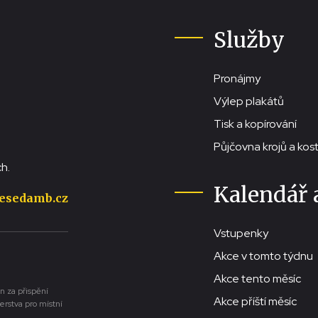
Služby
Pronájmy
Výlep plakátů
Tisk a kopírování
Půjčovna krojů a ko
h.
Kalendář 
esedamb.cz
Vstupenky
Akce v tomto týdnu
Akce tento měsíc
n za přispění
Akce příští měsíc
erstva pro místní