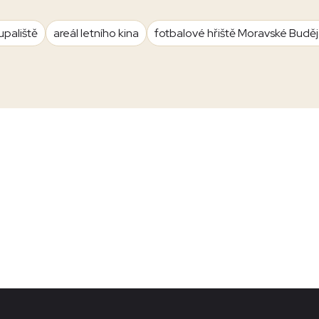
upaliště
areál letního kina
fotbalové hřiště Moravské Budě