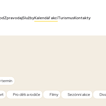
od
Zpravodaj
Služby
Kalendář akcí
Turismus
Kontakty
ý termín
rt
Pro děti a rodiče
Filmy
Sezónní akce
Div