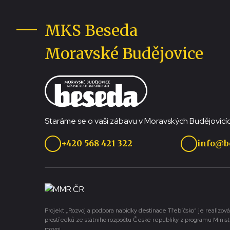
MKS Beseda
Moravské Budějovice
Staráme se o vaši zábavu v Moravských Budějovicíc
+420 568 421 322
info@b
Projekt „Rozvoj a podpora nabídky destinace Třebíčsko“ je realizová
prostředků ze státního rozpočtu České republiky z programu Minist
rozvoj.