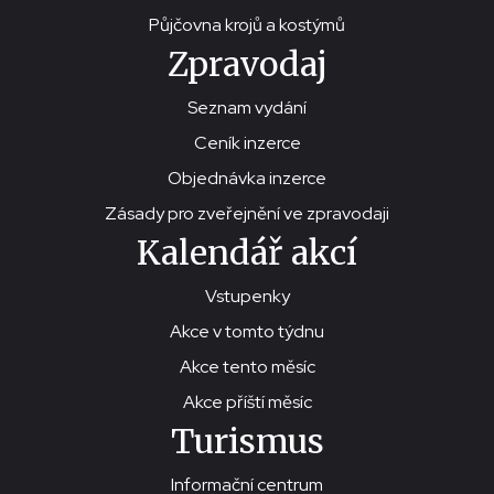
Půjčovna krojů a kostýmů
Zpravodaj
Seznam vydání
Ceník inzerce
Objednávka inzerce
Zásady pro zveřejnění ve zpravodaji
Kalendář akcí
Vstupenky
Akce v tomto týdnu
Akce tento měsíc
Akce příští měsíc
Turismus
Informační centrum