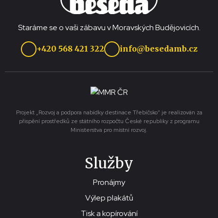
Staráme se o vaši zábavu v Moravských Budějovicích.
+420 568 421 322
info@besedamb.cz
Projekt „Rozvoj a podpora nabídky destinace Třebíčsko“ je realizován za
přispění prostředků ze státního rozpočtu České republiky z programu
Ministerstva pro místní rozvoj.
Služby
Pronájmy
Výlep plakátů
Tisk a kopírování