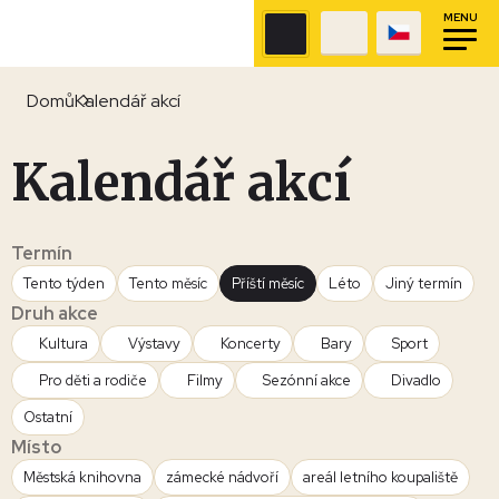
MENU
Domů
Kalendář akcí
Kalendář akcí
Termín
Tento týden
Tento měsíc
Příští měsíc
Léto
Jiný termín
Druh akce
Kultura
Výstavy
Koncerty
Bary
Sport
Pro děti a rodiče
Filmy
Sezónní akce
Divadlo
Ostatní
Místo
Městská knihovna
zámecké nádvoří
areál letního koupaliště