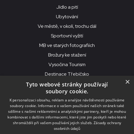
Jídlo a pití
Ubytování
Ve městě, v okolí, trochu dál
Sportovní vyžití
MB ve starých fotografiích
Brožury ke stažení
Vysočina Tourism
Destinace Třebíčsko
×
Tyto webové stránky používají
soubory cookie.
MKS Beseda, příspěvková organizace, Purcnerova 62, 676 02
K personalizaci obsahu, reklam a analýze návštěvnosti používáme
Moravské Budějovice
soubory cookie. Informace o vašem používání našich stránek také
IČO: 00091758, DIČ: CZ00091758, ID datové schránky: chjn2kd
sdílíme s našimi reklamními a analytickými partnery, kteří je mohou
kombinovat s dalšími informacemi, které jste jim poskytli nebo které
© 2026
MKS Beseda Mor. Budějovice
shromáždili při vašem používání jejich služeb.
Zásady ochrany
osobních údajů
Nastavení cookies