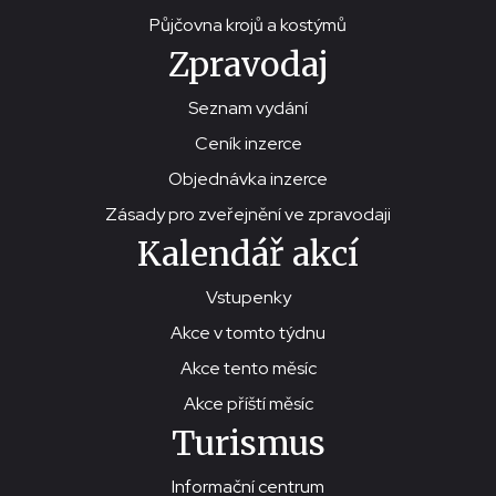
Půjčovna krojů a kostýmů
Zpravodaj
Seznam vydání
Ceník inzerce
Objednávka inzerce
Zásady pro zveřejnění ve zpravodaji
Kalendář akcí
Vstupenky
Akce v tomto týdnu
Akce tento měsíc
Akce příští měsíc
Turismus
Informační centrum