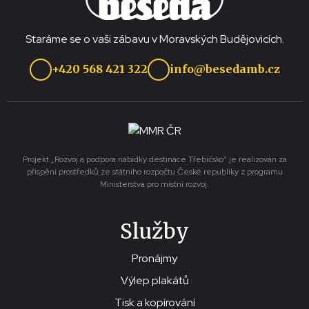
Staráme se o vaši zábavu v Moravských Budějovicích.
+420 568 421 322
info@besedamb.cz
Projekt „Rozvoj a podpora nabídky destinace Třebíčsko“ je realizován za
přispění prostředků ze státního rozpočtu České republiky z programu
Ministerstva pro místní rozvoj.
Služby
Pronájmy
Výlep plakátů
Tisk a kopírování