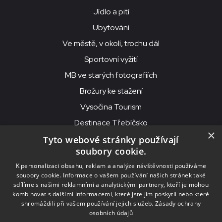
Jídlo a pití
Ubytování
Ve městě, v okolí, trochu dál
Sportovní vyžití
MB ve starých fotografiích
Brožury ke stažení
Vysočina Tourism
Destinace Třebíčsko
×
Tyto webové stránky používají
soubory cookie.
MKS Beseda, příspěvková organizace, Purcnerova 62, 676 02
K personalizaci obsahu, reklam a analýze návštěvnosti používáme
Moravské Budějovice
soubory cookie. Informace o vašem používání našich stránek také
IČO: 00091758, DIČ: CZ00091758, ID datové schránky: chjn2kd
sdílíme s našimi reklamními a analytickými partnery, kteří je mohou
kombinovat s dalšími informacemi, které jste jim poskytli nebo které
© 2026
MKS Beseda Mor. Budějovice
shromáždili při vašem používání jejich služeb.
Zásady ochrany
osobních údajů
Nastavení cookies