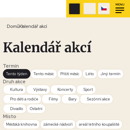
MENU
Domů
Kalendář akcí
Kalendář akcí
Termín
Tento týden
Tento měsíc
Příští měsíc
Léto
Jiný termín
Druh akce
Kultura
Výstavy
Koncerty
Sport
Pro děti a rodiče
Filmy
Bary
Sezónní akce
Divadlo
Ostatní
Místo
Městská knihovna
zámecké nádvoří
areál letního koupaliště