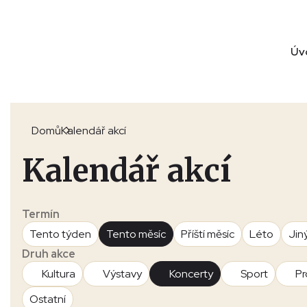
Úv
Domů
Kalendář akcí
Kalendář akcí
Termín
Tento týden
Tento měsíc
Příští měsíc
Léto
Jin
Druh akce
Kultura
Výstavy
Koncerty
Sport
Pr
Ostatní