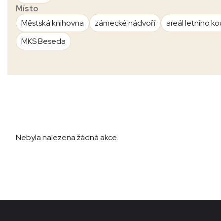
Místo
Městská knihovna
zámecké nádvoří
areál letního ko
MKS Beseda
Nebyla nalezena žádná akce.