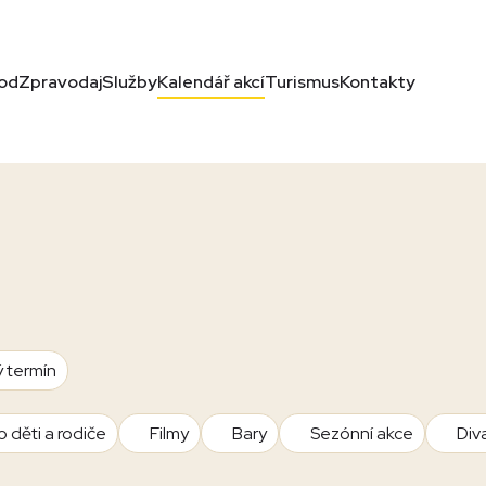
od
Zpravodaj
Služby
Kalendář akcí
Turismus
Kontakty
ý termín
o děti a rodiče
Filmy
Bary
Sezónní akce
Div