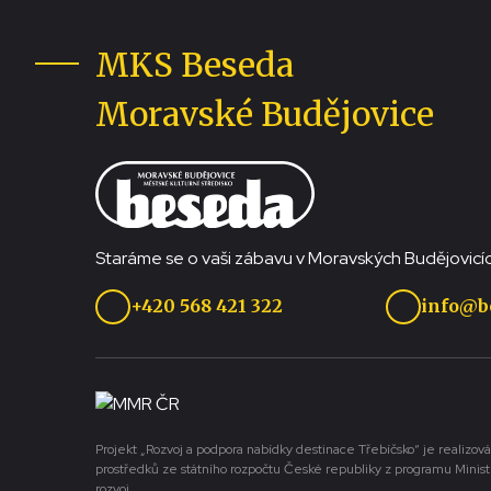
MKS Beseda
Moravské Budějovice
Staráme se o vaši zábavu v Moravských Budějovicíc
+420 568 421 322
info@b
Projekt „Rozvoj a podpora nabídky destinace Třebíčsko“ je realizová
prostředků ze státního rozpočtu České republiky z programu Minist
rozvoj.