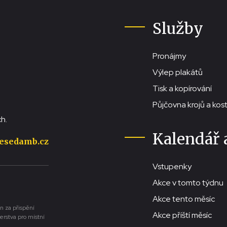
Služby
Pronájmy
Výlep plakátů
Tisk a kopírování
Půjčovna krojů a ko
h.
Kalendář 
esedamb.cz
Vstupenky
Akce v tomto týdnu
Akce tento měsíc
n za přispění
Akce příští měsíc
erstva pro místní