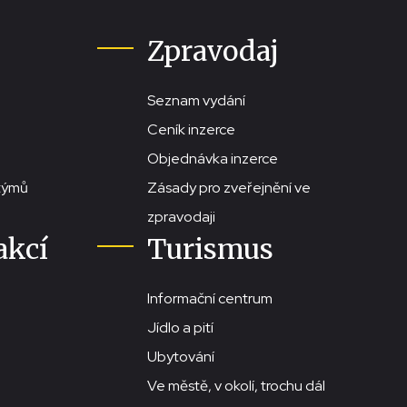
Zpravodaj
Seznam vydání
Ceník inzerce
Objednávka inzerce
stýmů
Zásady pro zveřejnění ve
zpravodaji
akcí
Turismus
Informační centrum
Jídlo a pití
Ubytování
Ve městě, v okolí, trochu dál