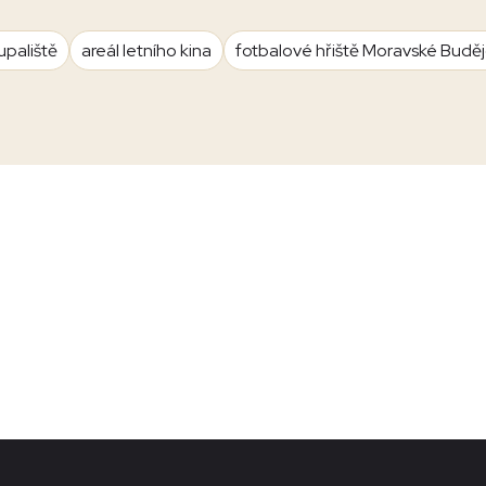
upaliště
areál letního kina
fotbalové hřiště Moravské Budě