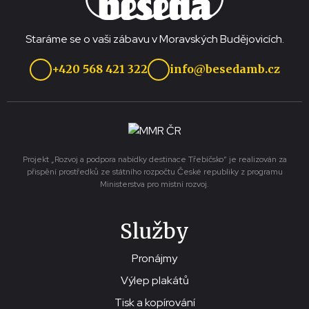
Staráme se o vaši zábavu v Moravských Budějovicích.
+420 568 421 322
info@besedamb.cz
Projekt „Rozvoj a podpora nabídky destinace Třebíčsko“ je realizován za
přispění prostředků ze státního rozpočtu České republiky z programu
Ministerstva pro místní rozvoj.
Služby
Pronájmy
Výlep plakátů
Tisk a kopírování