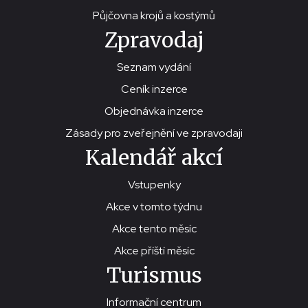
Půjčovna krojů a kostýmů
Zpravodaj
Seznam vydání
Ceník inzerce
Objednávka inzerce
Zásady pro zveřejnění ve zpravodaji
Kalendář akcí
Vstupenky
Akce v tomto týdnu
Akce tento měsíc
Akce příští měsíc
Turismus
Informační centrum