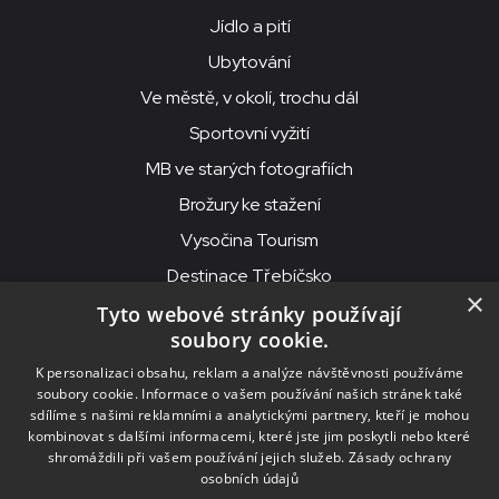
Jídlo a pití
Ubytování
Ve městě, v okolí, trochu dál
Sportovní vyžití
MB ve starých fotografiích
Brožury ke stažení
Vysočina Tourism
Destinace Třebíčsko
×
Tyto webové stránky používají
soubory cookie.
MKS Beseda, příspěvková organizace, Purcnerova 62, 676 02
K personalizaci obsahu, reklam a analýze návštěvnosti používáme
Moravské Budějovice
soubory cookie. Informace o vašem používání našich stránek také
IČO: 00091758, DIČ: CZ00091758, ID datové schránky: chjn2kd
sdílíme s našimi reklamními a analytickými partnery, kteří je mohou
kombinovat s dalšími informacemi, které jste jim poskytli nebo které
© 2026
MKS Beseda Mor. Budějovice
shromáždili při vašem používání jejich služeb.
Zásady ochrany
osobních údajů
Nastavení cookies