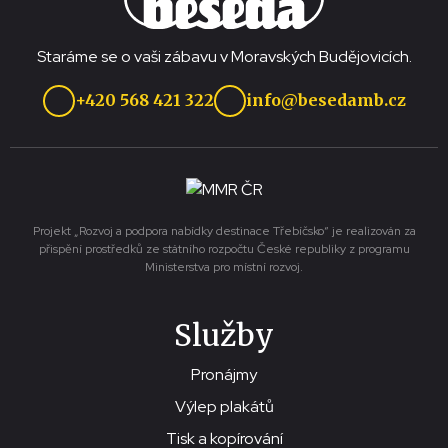
Staráme se o vaši zábavu v Moravských Budějovicích.
+420 568 421 322
info@besedamb.cz
Projekt „Rozvoj a podpora nabídky destinace Třebíčsko“ je realizován za
přispění prostředků ze státního rozpočtu České republiky z programu
Ministerstva pro místní rozvoj.
Služby
Pronájmy
Výlep plakátů
Tisk a kopírování