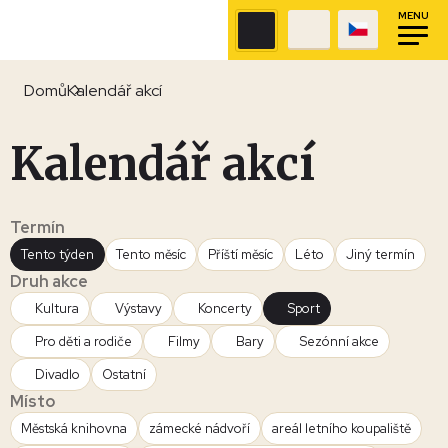
MENU
Domů
Kalendář akcí
Kalendář akcí
Termín
Tento týden
Tento měsíc
Příští měsíc
Léto
Jiný termín
Druh akce
Kultura
Výstavy
Koncerty
Sport
Pro děti a rodiče
Filmy
Bary
Sezónní akce
Divadlo
Ostatní
Místo
Městská knihovna
zámecké nádvoří
areál letního koupaliště