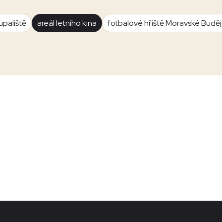
upaliště
areál letního kina
fotbalové hřiště Moravské Budě