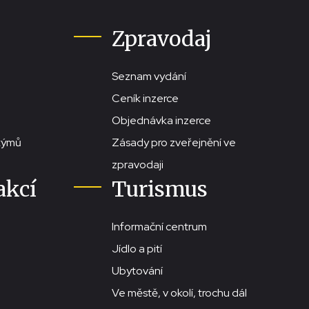
Zpravodaj
Seznam vydání
Ceník inzerce
Objednávka inzerce
stýmů
Zásady pro zveřejnění ve
zpravodaji
akcí
Turismus
Informační centrum
Jídlo a pití
Ubytování
Ve městě, v okolí, trochu dál