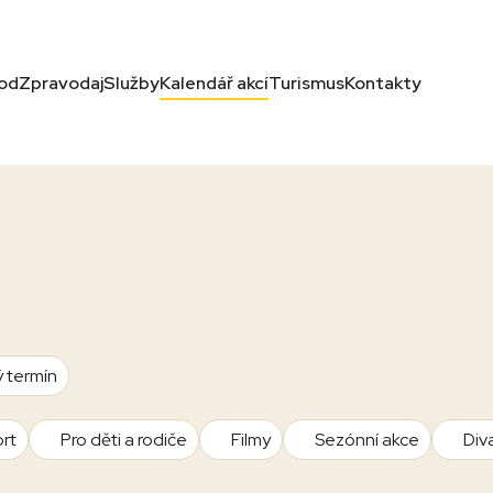
od
Zpravodaj
Služby
Kalendář akcí
Turismus
Kontakty
ý termín
rt
Pro děti a rodiče
Filmy
Sezónní akce
Div