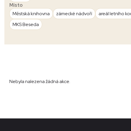
Místo
Městská knihovna
zámecké nádvoří
areál letního ko
MKS Beseda
Nebyla nalezena žádná akce.