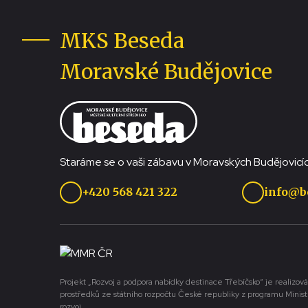
MKS Beseda
Moravské Budějovice
Staráme se o vaši zábavu v Moravských Budějovicíc
+420 568 421 322
info@b
Projekt „Rozvoj a podpora nabídky destinace Třebíčsko“ je realizová
prostředků ze státního rozpočtu České republiky z programu Minist
rozvoj.