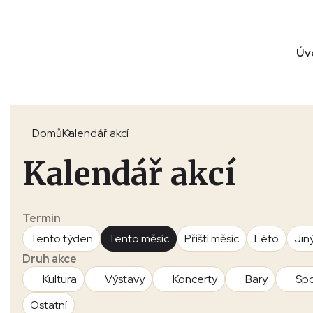
Úv
Domů
Kalendář akcí
Kalendář akcí
Termín
Tento týden
Tento měsíc
Příští měsíc
Léto
Jin
Druh akce
Kultura
Výstavy
Koncerty
Bary
Spo
Ostatní