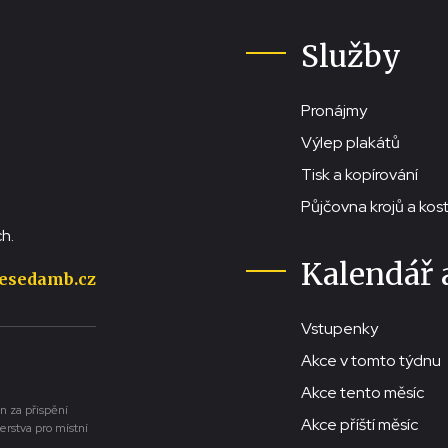
Služby
Pronájmy
Výlep plakátů
Tisk a kopírování
Půjčovna krojů a ko
h.
Kalendář 
esedamb.cz
Vstupenky
Akce v tomto týdnu
Akce tento měsíc
n za přispění
Akce příští měsíc
erstva pro místní