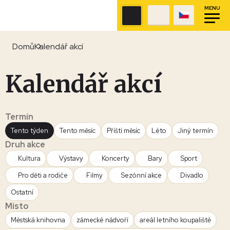
MENU
Domů
Kalendář akcí
Kalendář akcí
Termín
Tento týden
Tento měsíc
Příští měsíc
Léto
Jiný termín
Druh akce
Kultura
Výstavy
Koncerty
Bary
Sport
Pro děti a rodiče
Filmy
Sezónní akce
Divadlo
Ostatní
Místo
Městská knihovna
zámecké nádvoří
areál letního koupaliště