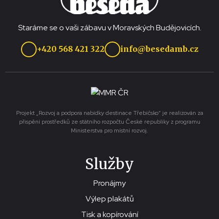
Staráme se o vaši zábavu v Moravských Budějovicích.
+420 568 421 322
info@besedamb.cz
Projekt „Rozvoj a podpora nabídky destinace Třebíčsko“ je realizován za
přispění prostředků ze státního rozpočtu České republiky z programu
Ministerstva pro místní rozvoj.
Služby
Pronájmy
Výlep plakátů
Tisk a kopírování