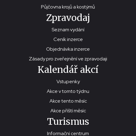
Půjčovna krojů a kostýmů
Zpravodaj
Seznam vydání
Ceník inzerce
Objednávka inzerce
Zásady pro zveřejnění ve zpravodaji
Kalendář akcí
Vstupenky
Akce v tomto týdnu
Akce tento měsíc
Akce příští měsíc
Turismus
Informační centrum