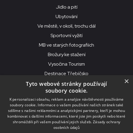
Jídlo a pití
Ubytování
Ve městě, v okolí, trochu dál
Sportovní vyžití
MB ve starých fotografiích
Brožury ke stažení
Vysočina Tourism
Destinace Třebíčsko
×
Tyto webové stránky používají
soubory cookie.
MKS Beseda, příspěvková organizace, Purcnerova 62, 676 02
K personalizaci obsahu, reklam a analýze návštěvnosti používáme
Moravské Budějovice
soubory cookie. Informace o vašem používání našich stránek také
IČO: 00091758, DIČ: CZ00091758, ID datové schránky: chjn2kd
sdílíme s našimi reklamními a analytickými partnery, kteří je mohou
kombinovat s dalšími informacemi, které jste jim poskytli nebo které
© 2026
MKS Beseda Mor. Budějovice
shromáždili při vašem používání jejich služeb.
Zásady ochrany
osobních údajů
Nastavení cookies