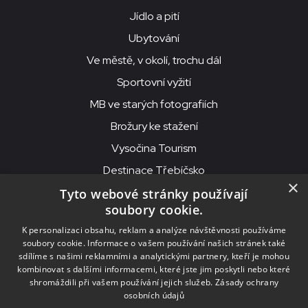
Jídlo a pití
Ubytování
Ve městě, v okolí, trochu dál
Sportovní vyžití
MB ve starých fotografiích
Brožury ke stažení
Vysočina Tourism
Destinace Třebíčsko
×
Tyto webové stránky používají
soubory cookie.
MKS Beseda, příspěvková organizace, Purcnerova 62, 676 02
K personalizaci obsahu, reklam a analýze návštěvnosti používáme
Moravské Budějovice
soubory cookie. Informace o vašem používání našich stránek také
IČO: 00091758, DIČ: CZ00091758, ID datové schránky: chjn2kd
sdílíme s našimi reklamními a analytickými partnery, kteří je mohou
kombinovat s dalšími informacemi, které jste jim poskytli nebo které
© 2026
MKS Beseda Mor. Budějovice
shromáždili při vašem používání jejich služeb.
Zásady ochrany
osobních údajů
Nastavení cookies