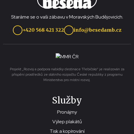
Staráme se o vaši zábavu v Moravských Budějovicích.
+420 568 421 322
info@besedamb.cz
Projekt „Rozvoj a podpora nabídky destinace Třebíčsko“ je realizován za
přispění prostředků ze státního rozpočtu České republiky z programu
Ministerstva pro místní rozvoj.
Služby
Pronájmy
Výlep plakátů
Tisk a kopírování