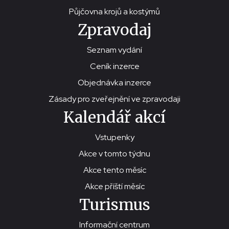
Půjčovna krojů a kostýmů
Zpravodaj
Seznam vydání
Ceník inzerce
Objednávka inzerce
Zásady pro zveřejnění ve zpravodaji
Kalendář akcí
Vstupenky
Akce v tomto týdnu
Akce tento měsíc
Akce příští měsíc
Turismus
Informační centrum