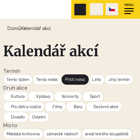
MENU
Domů
Kalendář akcí
Kalendář akcí
Termín
Tento týden
Tento měsíc
Příští měsíc
Léto
Jiný termín
Druh akce
Kultura
Výstavy
Koncerty
Sport
Pro děti a rodiče
Filmy
Bary
Sezónní akce
Divadlo
Ostatní
Místo
Městská knihovna
zámecké nádvoří
areál letního koupaliště