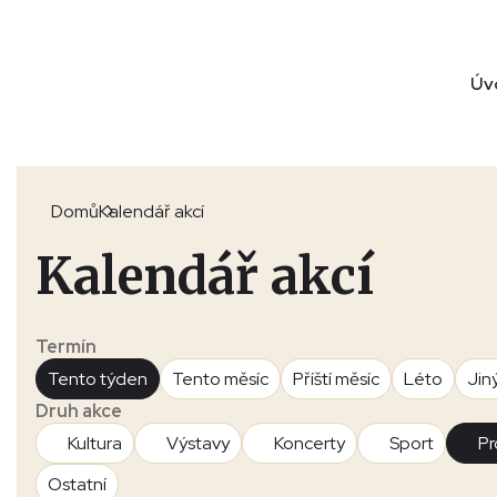
Úv
Domů
Kalendář akcí
Kalendář akcí
Termín
Tento týden
Tento měsíc
Příští měsíc
Léto
Jin
Druh akce
Kultura
Výstavy
Koncerty
Sport
Pr
Ostatní