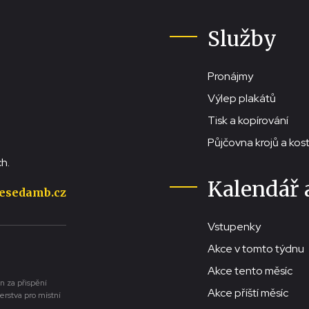
Služby
Pronájmy
Výlep plakátů
Tisk a kopírování
Půjčovna krojů a ko
h.
Kalendář 
esedamb.cz
Vstupenky
Akce v tomto týdnu
Akce tento měsíc
n za přispění
Akce příští měsíc
erstva pro místní