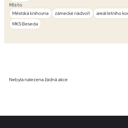
Místo
Městská knihovna
zámecké nádvoří
areál letního ko
MKS Beseda
Nebyla nalezena žádná akce.