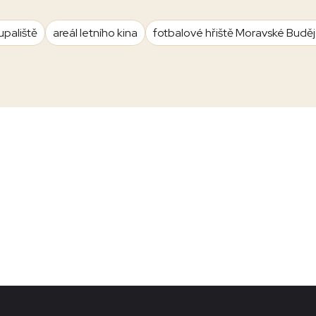
upaliště
areál letního kina
fotbalové hřiště Moravské Budě