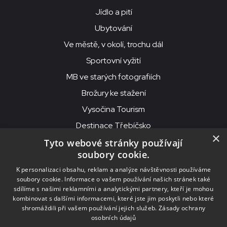
Jídlo a pití
Ubytování
Ve městě, v okolí, trochu dál
Sportovní vyžití
MB ve starých fotografiích
Brožury ke stažení
Vysočina Tourism
Destinace Třebíčsko
×
Tyto webové stránky používají
soubory cookie.
MKS Beseda, příspěvková organizace, Purcnerova 62, 676 02
K personalizaci obsahu, reklam a analýze návštěvnosti používáme
Moravské Budějovice
soubory cookie. Informace o vašem používání našich stránek také
IČO: 00091758, DIČ: CZ00091758, ID datové schránky: chjn2kd
sdílíme s našimi reklamními a analytickými partnery, kteří je mohou
kombinovat s dalšími informacemi, které jste jim poskytli nebo které
© 2026
MKS Beseda Mor. Budějovice
shromáždili při vašem používání jejich služeb.
Zásady ochrany
osobních údajů
Nastavení cookies