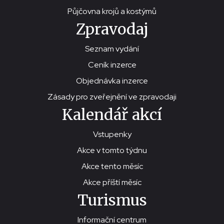
Půjčovna krojů a kostýmů
Zpravodaj
Seznam vydání
Ceník inzerce
Objednávka inzerce
Zásady pro zveřejnění ve zpravodaji
Kalendář akcí
Vstupenky
Akce v tomto týdnu
Akce tento měsíc
Akce příští měsíc
Turismus
Informační centrum