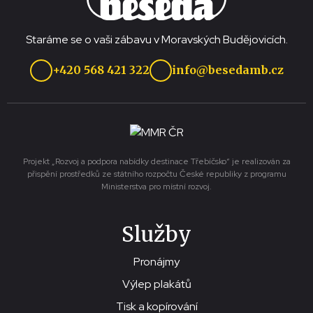
Staráme se o vaši zábavu v Moravských Budějovicích.
+420 568 421 322
info@besedamb.cz
Projekt „Rozvoj a podpora nabídky destinace Třebíčsko“ je realizován za
přispění prostředků ze státního rozpočtu České republiky z programu
Ministerstva pro místní rozvoj.
Služby
Pronájmy
Výlep plakátů
Tisk a kopírování