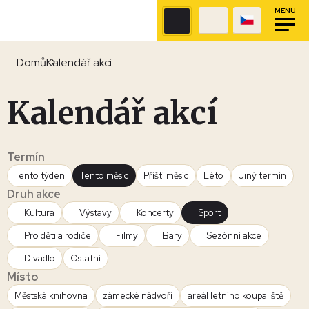
MENU
Domů
Kalendář akcí
Kalendář akcí
Termín
Tento týden
Tento měsíc
Příští měsíc
Léto
Jiný termín
Druh akce
Kultura
Výstavy
Koncerty
Sport
Pro děti a rodiče
Filmy
Bary
Sezónní akce
Divadlo
Ostatní
Místo
Městská knihovna
zámecké nádvoří
areál letního koupaliště