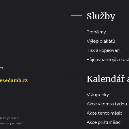
Služby
Pronájmy
Výlep plakátů
Tisk a kopírování
Půjčovna krojů a ko
h.
Kalendář 
esedamb.cz
Vstupenky
Akce v tomto týdnu
Akce tento měsíc
n za přispění
Akce příští měsíc
erstva pro místní