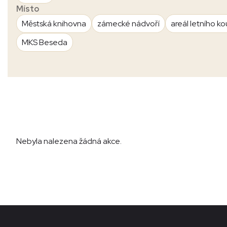
Místo
Městská knihovna
zámecké nádvoří
areál letního ko
MKS Beseda
Nebyla nalezena žádná akce.