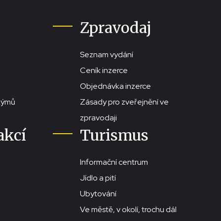
Zpravodaj
Seznam vydání
Ceník inzerce
Objednávka inzerce
stýmů
Zásady pro zveřejnění ve
zpravodaji
akcí
Turismus
Informační centrum
Jídlo a pití
Ubytování
Ve městě, v okolí, trochu dál