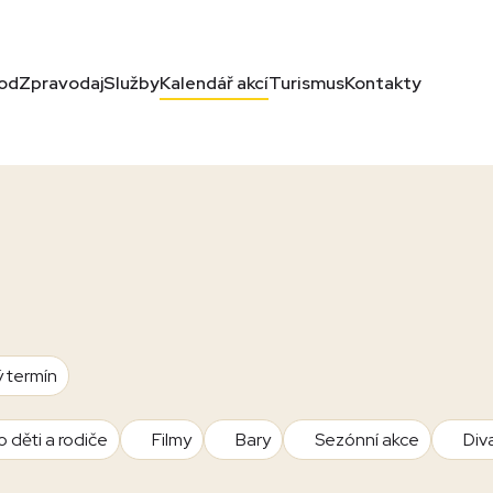
od
Zpravodaj
Služby
Kalendář akcí
Turismus
Kontakty
ý termín
o děti a rodiče
Filmy
Bary
Sezónní akce
Div