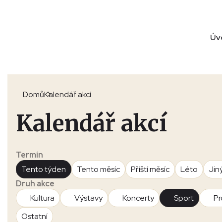
Úv
Domů
Kalendář akcí
Kalendář akcí
Termín
Tento týden
Tento měsíc
Příští měsíc
Léto
Jin
Druh akce
Kultura
Výstavy
Koncerty
Sport
Pr
Ostatní