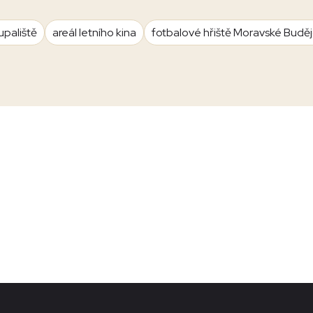
upaliště
areál letního kina
fotbalové hřiště Moravské Budě