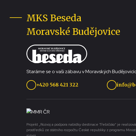
MKS Beseda
Moravské Budějovice
Staráme se o vaši zábavu v Moravských Budějovicíc
+420 568 421 322
info@b
Projekt „Rozvoj a podpora nabídky destinace Třebíčsko“ je realizová
prostředků ze státního rozpočtu České republiky z programu Minist
rozvoj.