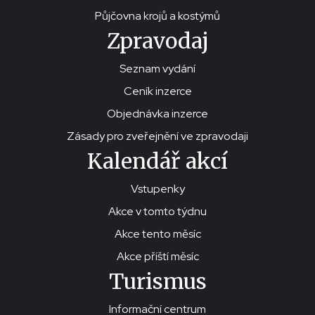
Půjčovna krojů a kostýmů
Zpravodaj
Seznam vydání
Ceník inzerce
Objednávka inzerce
Zásady pro zveřejnění ve zpravodaji
Kalendář akcí
Vstupenky
Akce v tomto týdnu
Akce tento měsíc
Akce příští měsíc
Turismus
Informační centrum