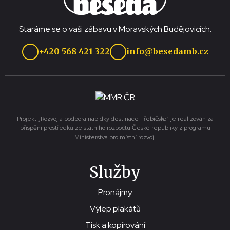
Staráme se o vaši zábavu v Moravských Budějovicích.
+420 568 421 322
info@besedamb.cz
Projekt „Rozvoj a podpora nabídky destinace Třebíčsko“ je realizován za
přispění prostředků ze státního rozpočtu České republiky z programu
Ministerstva pro místní rozvoj.
Služby
Pronájmy
Výlep plakátů
Tisk a kopírování