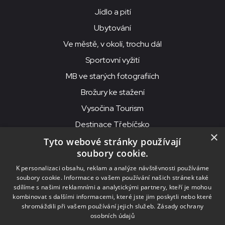
Jídlo a pití
Ubytování
Ve městě, v okolí, trochu dál
Sportovní vyžití
MB ve starých fotografiích
Brožury ke stažení
Vysočina Tourism
Destinace Třebíčsko
×
Tyto webové stránky používají
soubory cookie.
MKS Beseda, příspěvková organizace, Purcnerova 62, 676 02
K personalizaci obsahu, reklam a analýze návštěvnosti používáme
Moravské Budějovice
soubory cookie. Informace o vašem používání našich stránek také
IČO: 00091758, DIČ: CZ00091758, ID datové schránky: chjn2kd
sdílíme s našimi reklamními a analytickými partnery, kteří je mohou
kombinovat s dalšími informacemi, které jste jim poskytli nebo které
© 2026
MKS Beseda Mor. Budějovice
shromáždili při vašem používání jejich služeb.
Zásady ochrany
osobních údajů
Nastavení cookies