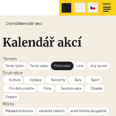
MENU
Domů
Kalendář akcí
Kalendář akcí
Termín
Tento týden
Tento měsíc
Příští měsíc
Léto
Jiný termín
Druh akce
Kultura
Výstavy
Koncerty
Bary
Sport
Pro děti a rodiče
Filmy
Sezónní akce
Divadlo
Ostatní
Místo
Městská knihovna
zámecké nádvoří
areál letního koupaliště