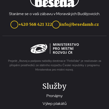
Staráme se o vaši zábavu v Moravských Budějovicích.
+420 568 421 322
info@besedamb.cz
Projekt „Rozvoj a podpora nabídky destinace Třebíčsko“ je realizován za
přispění prostředků ze státního rozpočtu České republiky z programu
Ministerstva pro místní rozvoj.
Služby
Pronájmy
Výlep plakátů