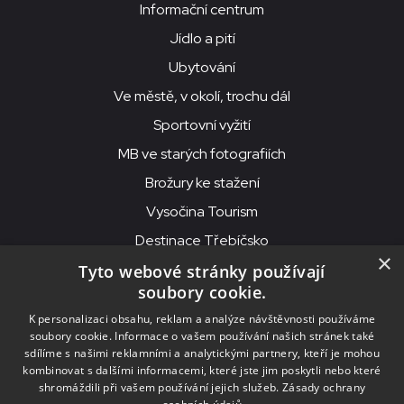
Informační centrum
Jídlo a pití
Ubytování
Ve městě, v okolí, trochu dál
Sportovní vyžití
MB ve starých fotografiích
Brožury ke stažení
Vysočina Tourism
Destinace Třebíčsko
×
Tyto webové stránky používají
soubory cookie.
MKS Beseda, příspěvková organizace, Purcnerova 62, 676 02
K personalizaci obsahu, reklam a analýze návštěvnosti používáme
Moravské Budějovice
soubory cookie. Informace o vašem používání našich stránek také
IČO: 00091758, DIČ: CZ00091758, ID datové schránky: chjn2kd
sdílíme s našimi reklamními a analytickými partnery, kteří je mohou
kombinovat s dalšími informacemi, které jste jim poskytli nebo které
© 2026
MKS Beseda Mor. Budějovice
shromáždili při vašem používání jejich služeb.
Zásady ochrany