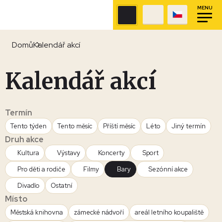
MENU
Domů
Kalendář akcí
Kalendář akcí
Termín
Tento týden
Tento měsíc
Příští měsíc
Léto
Jiný termín
Druh akce
Kultura
Výstavy
Koncerty
Sport
Pro děti a rodiče
Filmy
Bary
Sezónní akce
Divadlo
Ostatní
Místo
Městská knihovna
zámecké nádvoří
areál letního koupaliště