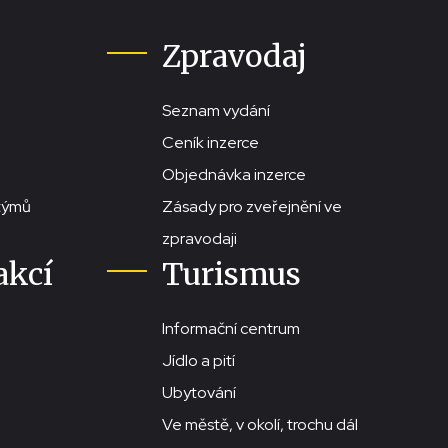
Zpravodaj
Seznam vydání
Ceník inzerce
Objednávka inzerce
stýmů
Zásady pro zveřejnění ve
zpravodaji
akcí
Turismus
Informační centrum
Jídlo a pití
Ubytování
Ve městě, v okolí, trochu dál