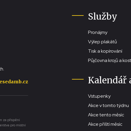
Služby
Pronájmy
Výlep plakátů
Tisk a kopírování
Půjčovna krojů a ko
h.
Kalendář 
esedamb.cz
Vstupenky
Akce v tomto týdnu
Akce tento měsíc
n za přispění
Akce příští měsíc
erstva pro místní