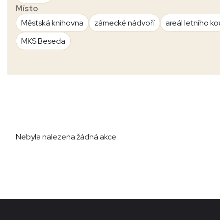
Místo
Městská knihovna
zámecké nádvoří
areál letního ko
MKS Beseda
Nebyla nalezena žádná akce.