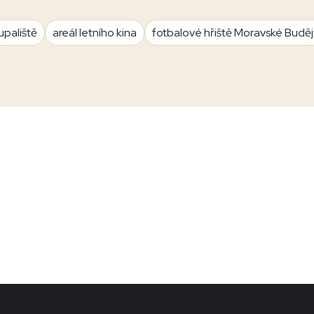
upaliště
areál letního kina
fotbalové hřiště Moravské Budě