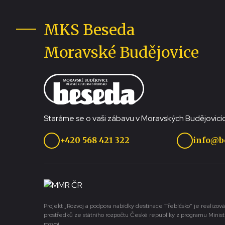
MKS Beseda
Moravské Budějovice
Staráme se o vaši zábavu v Moravských Budějovicíc
+420 568 421 322
info@b
Projekt „Rozvoj a podpora nabídky destinace Třebíčsko“ je realizová
prostředků ze státního rozpočtu České republiky z programu Minist
rozvoj.