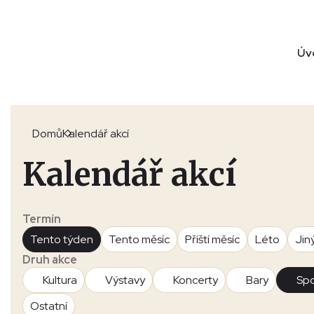
Úv
Domů
Kalendář akcí
Kalendář akcí
Termín
Tento týden
Tento měsíc
Příští měsíc
Léto
Jin
Druh akce
Kultura
Výstavy
Koncerty
Bary
Spo
Ostatní