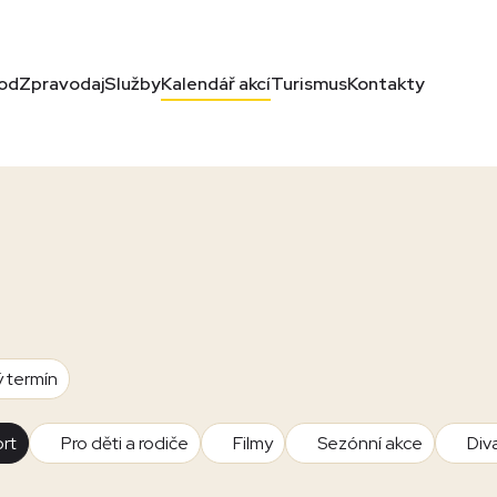
od
Zpravodaj
Služby
Kalendář akcí
Turismus
Kontakty
ý termín
rt
Pro děti a rodiče
Filmy
Sezónní akce
Div