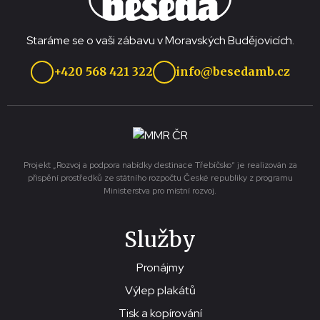
Staráme se o vaši zábavu v Moravských Budějovicích.
+420 568 421 322
info@besedamb.cz
Projekt „Rozvoj a podpora nabídky destinace Třebíčsko“ je realizován za
přispění prostředků ze státního rozpočtu České republiky z programu
Ministerstva pro místní rozvoj.
Služby
Pronájmy
Výlep plakátů
Tisk a kopírování