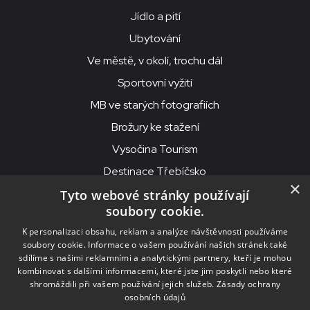
Jídlo a pití
Ubytování
Ve městě, v okolí, trochu dál
Sportovní vyžití
MB ve starých fotografiích
Brožury ke stažení
Vysočina Tourism
Destinace Třebíčsko
×
Tyto webové stránky používají
soubory cookie.
MKS Beseda, příspěvková organizace, Purcnerova 62, 676 02
K personalizaci obsahu, reklam a analýze návštěvnosti používáme
Moravské Budějovice
soubory cookie. Informace o vašem používání našich stránek také
IČO: 00091758, DIČ: CZ00091758, ID datové schránky: chjn2kd
sdílíme s našimi reklamními a analytickými partnery, kteří je mohou
kombinovat s dalšími informacemi, které jste jim poskytli nebo které
© 2026
MKS Beseda Mor. Budějovice
shromáždili při vašem používání jejich služeb.
Zásady ochrany
osobních údajů
Nastavení cookies