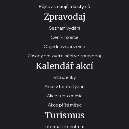
Půjčovna krojů a kostýmů
Zpravodaj
Seznam vydání
Ceník inzerce
Objednávka inzerce
Zásady pro zveřejnění ve zpravodaji
Kalendář akcí
Vstupenky
Akce v tomto týdnu
Akce tento měsíc
Akce příští měsíc
Turismus
Informační centrum