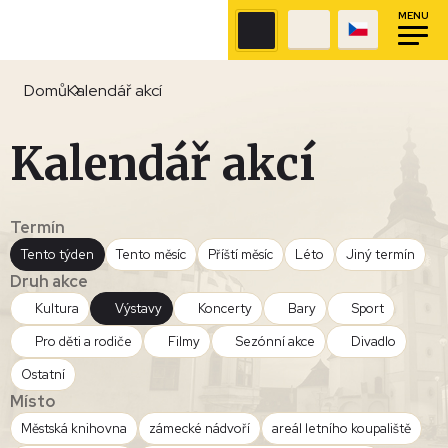
MENU
Domů
Kalendář akcí
Kalendář akcí
Termín
Tento týden
Tento měsíc
Příští měsíc
Léto
Jiný termín
Druh akce
Kultura
Výstavy
Koncerty
Bary
Sport
Pro děti a rodiče
Filmy
Sezónní akce
Divadlo
Ostatní
Místo
Městská knihovna
zámecké nádvoří
areál letního koupaliště