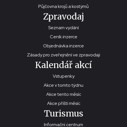
Půjčovna krojů a kostýmů
Zpravodaj
Seznam vydání
Ceník inzerce
Objednávka inzerce
Zásady pro zveřejnění ve zpravodaji
Kalendář akcí
Vstupenky
Akce v tomto týdnu
Akce tento měsíc
Akce příští měsíc
Turismus
Informační centrum