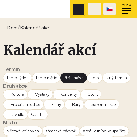
MENU
Domů
Kalendář akcí
Kalendář akcí
Termín
Tento týden
Tento měsíc
Příští měsíc
Léto
Jiný termín
Druh akce
Kultura
Výstavy
Koncerty
Sport
Pro děti a rodiče
Filmy
Bary
Sezónní akce
Divadlo
Ostatní
Místo
Městská knihovna
zámecké nádvoří
areál letního koupaliště