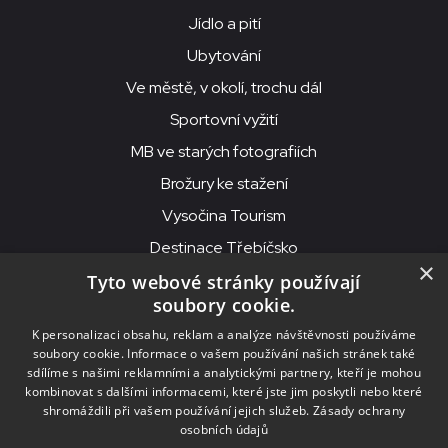
Jídlo a pití
Ubytování
Ve městě, v okolí, trochu dál
Sportovní vyžití
MB ve starých fotografiích
Brožury ke stažení
Vysočina Tourism
Destinace Třebíčsko
×
Tyto webové stránky používají
soubory cookie.
MKS Beseda, příspěvková organizace, Purcnerova 62, 676 02
K personalizaci obsahu, reklam a analýze návštěvnosti používáme
Moravské Budějovice
soubory cookie. Informace o vašem používání našich stránek také
IČO: 00091758, DIČ: CZ00091758, ID datové schránky: chjn2kd
sdílíme s našimi reklamními a analytickými partnery, kteří je mohou
kombinovat s dalšími informacemi, které jste jim poskytli nebo které
© 2026
MKS Beseda Mor. Budějovice
shromáždili při vašem používání jejich služeb.
Zásady ochrany
osobních údajů
Nastavení cookies