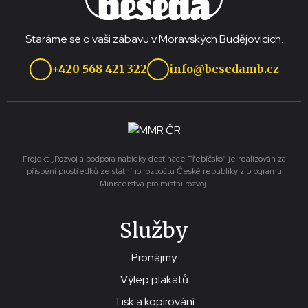
Staráme se o vaši zábavu v Moravských Budějovicích.
+420 568 421 322
info@besedamb.cz
Projekt „Rozvoj a podpora nabídky destinace Třebíčsko“ je realizován za
přispění prostředků ze státního rozpočtu České republiky z programu
Ministerstva pro místní rozvoj.
Služby
Pronájmy
Výlep plakátů
Tisk a kopírování