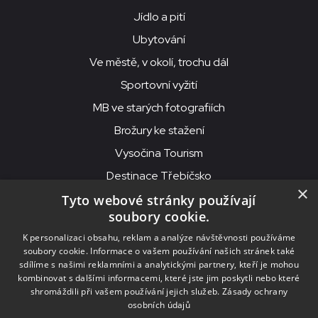
Jídlo a pití
Ubytování
Ve městě, v okolí, trochu dál
Sportovní vyžití
MB ve starých fotografiích
Brožury ke stažení
Vysočina Tourism
Destinace Třebíčsko
×
Tyto webové stránky používají
soubory cookie.
MKS Beseda, příspěvková organizace, Purcnerova 62, 676 02
K personalizaci obsahu, reklam a analýze návštěvnosti používáme
Moravské Budějovice
soubory cookie. Informace o vašem používání našich stránek také
IČO: 00091758, DIČ: CZ00091758, ID datové schránky: chjn2kd
sdílíme s našimi reklamními a analytickými partnery, kteří je mohou
kombinovat s dalšími informacemi, které jste jim poskytli nebo které
© 2026
MKS Beseda Mor. Budějovice
shromáždili při vašem používání jejich služeb.
Zásady ochrany
osobních údajů
Nastavení cookies