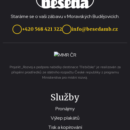
Staráme se o vaši zábavu v Moravských Budějovicích.
+420 568 421 322
info@besedamb.cz
Projekt „Rozvoj a podpora nabídky destinace Třebíčsko“ je realizován za
přispění prostředků ze státního rozpočtu České republiky z programu
Ministerstva pro místní rozvoj.
Služby
Pronájmy
Výlep plakátů
Tisk a kopírování