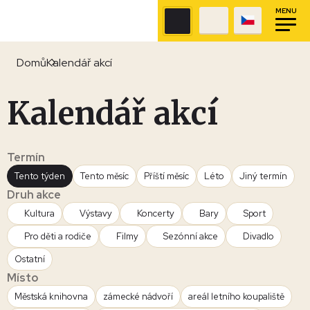
MENU
Domů
Kalendář akcí
Kalendář akcí
Termín
Tento týden
Tento měsíc
Příští měsíc
Léto
Jiný termín
Druh akce
Kultura
Výstavy
Koncerty
Bary
Sport
Pro děti a rodiče
Filmy
Sezónní akce
Divadlo
Ostatní
Místo
Městská knihovna
zámecké nádvoří
areál letního koupaliště