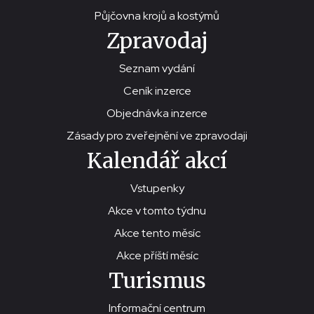
Půjčovna krojů a kostýmů
Zpravodaj
Seznam vydání
Ceník inzerce
Objednávka inzerce
Zásady pro zveřejnění ve zpravodaji
Kalendář akcí
Vstupenky
Akce v tomto týdnu
Akce tento měsíc
Akce příští měsíc
Turismus
Informační centrum