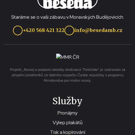
Staráme se o vaši zábavu v Moravských Budějovicích.
+420 568 421 322
info@besedamb.cz
Projekt „Rozvoj a podpora nabídky destinace Třebíčsko“ je realizován za
přispění prostředků ze státního rozpočtu České republiky z programu
Ministerstva pro místní rozvoj.
Služby
Pronájmy
Výlep plakátů
Tisk a kopírování