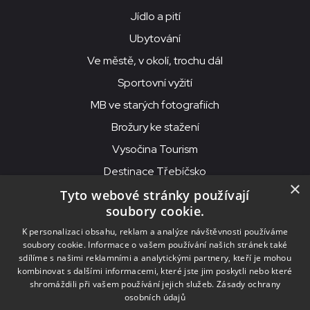
Jídlo a pití
Ubytování
Ve městě, v okolí, trochu dál
Sportovní vyžití
MB ve starých fotografiích
Brožury ke stažení
Vysočina Tourism
Destinace Třebíčsko
×
Tyto webové stránky používají
soubory cookie.
MKS Beseda, příspěvková organizace, Purcnerova 62, 676 02
K personalizaci obsahu, reklam a analýze návštěvnosti používáme
Moravské Budějovice
soubory cookie. Informace o vašem používání našich stránek také
IČO: 00091758, DIČ: CZ00091758, ID datové schránky: chjn2kd
sdílíme s našimi reklamními a analytickými partnery, kteří je mohou
kombinovat s dalšími informacemi, které jste jim poskytli nebo které
© 2026
MKS Beseda Mor. Budějovice
shromáždili při vašem používání jejich služeb.
Zásady ochrany
osobních údajů
Nastavení cookies