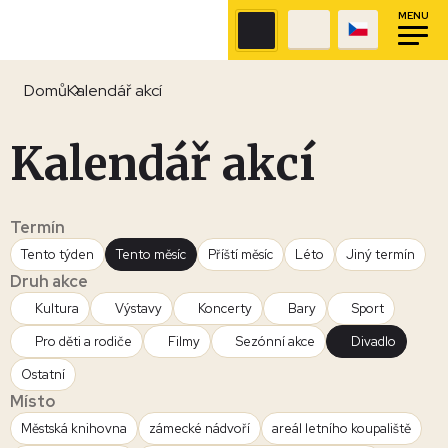
MENU
Domů
Kalendář akcí
Kalendář akcí
Termín
Tento týden
Tento měsíc
Příští měsíc
Léto
Jiný termín
Druh akce
Kultura
Výstavy
Koncerty
Bary
Sport
Pro děti a rodiče
Filmy
Sezónní akce
Divadlo
Ostatní
Místo
Městská knihovna
zámecké nádvoří
areál letního koupaliště