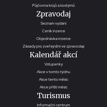
Půjčovna krojů a kostýmů
Zpravodaj
Seznam vydání
Ceník inzerce
Objednávka inzerce
Zásady pro zveřejnění ve zpravodaji
Kalendář akcí
Vstupenky
Akce v tomto týdnu
Akce tento měsíc
Akce příští měsíc
Turismus
Informační centrum