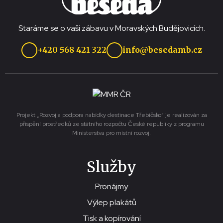
Staráme se o vaši zábavu v Moravských Budějovicích.
+420 568 421 322
info@besedamb.cz
Projekt „Rozvoj a podpora nabídky destinace Třebíčsko“ je realizován za
přispění prostředků ze státního rozpočtu České republiky z programu
Ministerstva pro místní rozvoj.
Služby
Pronájmy
Výlep plakátů
Tisk a kopírování