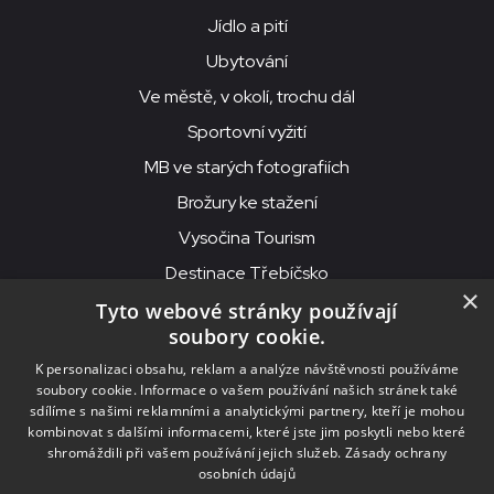
Jídlo a pití
Ubytování
Ve městě, v okolí, trochu dál
Sportovní vyžití
MB ve starých fotografiích
Brožury ke stažení
Vysočina Tourism
Destinace Třebíčsko
×
Tyto webové stránky používají
soubory cookie.
MKS Beseda, příspěvková organizace, Purcnerova 62, 676 02
K personalizaci obsahu, reklam a analýze návštěvnosti používáme
Moravské Budějovice
soubory cookie. Informace o vašem používání našich stránek také
IČO: 00091758, DIČ: CZ00091758, ID datové schránky: chjn2kd
sdílíme s našimi reklamními a analytickými partnery, kteří je mohou
kombinovat s dalšími informacemi, které jste jim poskytli nebo které
© 2026
MKS Beseda Mor. Budějovice
shromáždili při vašem používání jejich služeb.
Zásady ochrany
osobních údajů
Nastavení cookies