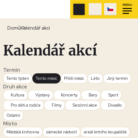
MENU
Domů
Kalendář akcí
Kalendář akcí
Termín
Tento týden
Tento měsíc
Příští měsíc
Léto
Jiný termín
Druh akce
Kultura
Výstavy
Koncerty
Bary
Sport
Pro děti a rodiče
Filmy
Sezónní akce
Divadlo
Ostatní
Místo
Městská knihovna
zámecké nádvoří
areál letního koupaliště