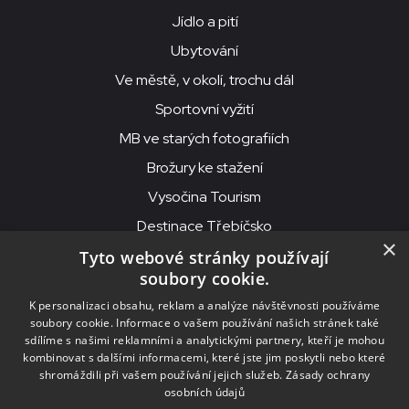
Jídlo a pití
Ubytování
Ve městě, v okolí, trochu dál
Sportovní vyžití
MB ve starých fotografiích
Brožury ke stažení
Vysočina Tourism
Destinace Třebíčsko
×
Tyto webové stránky používají
soubory cookie.
MKS Beseda, příspěvková organizace, Purcnerova 62, 676 02
K personalizaci obsahu, reklam a analýze návštěvnosti používáme
Moravské Budějovice
soubory cookie. Informace o vašem používání našich stránek také
IČO: 00091758, DIČ: CZ00091758, ID datové schránky: chjn2kd
sdílíme s našimi reklamními a analytickými partnery, kteří je mohou
kombinovat s dalšími informacemi, které jste jim poskytli nebo které
© 2026
MKS Beseda Mor. Budějovice
shromáždili při vašem používání jejich služeb.
Zásady ochrany
osobních údajů
Nastavení cookies