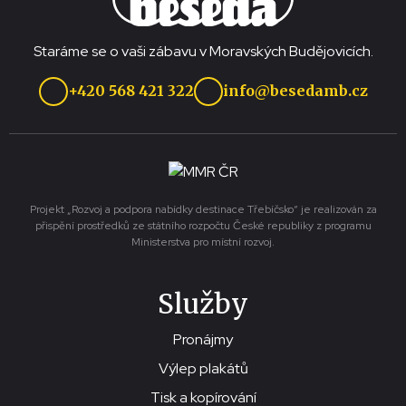
Staráme se o vaši zábavu v Moravských Budějovicích.
+420 568 421 322
info@besedamb.cz
Projekt „Rozvoj a podpora nabídky destinace Třebíčsko“ je realizován za
přispění prostředků ze státního rozpočtu České republiky z programu
Ministerstva pro místní rozvoj.
Služby
Pronájmy
Výlep plakátů
Tisk a kopírování