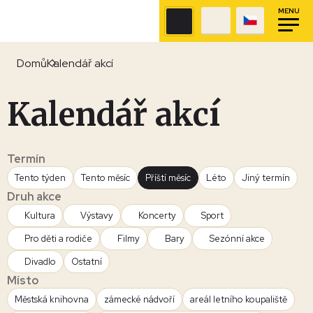
MENU
Domů
Kalendář akcí
Kalendář akcí
Termín
Tento týden
Tento měsíc
Příští měsíc
Léto
Jiný termín
Druh akce
Kultura
Výstavy
Koncerty
Sport
Pro děti a rodiče
Filmy
Bary
Sezónní akce
Divadlo
Ostatní
Místo
Městská knihovna
zámecké nádvoří
areál letního koupaliště