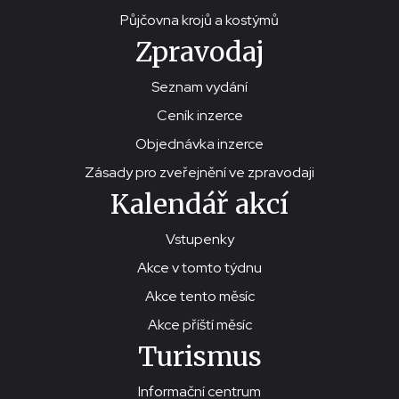
Půjčovna krojů a kostýmů
Zpravodaj
Seznam vydání
Ceník inzerce
Objednávka inzerce
Zásady pro zveřejnění ve zpravodaji
Kalendář akcí
Vstupenky
Akce v tomto týdnu
Akce tento měsíc
Akce příští měsíc
Turismus
Informační centrum