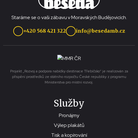
Staráme se o vaši zábavu v Moravských Budějovicích.
+420 568 421 322
info@besedamb.cz
Projekt „Rozvoj a podpora nabídky destinace Třebíčsko“ je realizován za
přispění prostředků ze státního rozpočtu České republiky z programu
Ministerstva pro místní rozvoj.
Služby
Pronájmy
Výlep plakátů
Tisk a kopírování