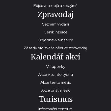
Půjčovna krojů a kostýmů
Zpravodaj
Seznam vydání
Ceník inzerce
Objednávka inzerce
Zásady pro zveřejnění ve zpravodaji
Kalendář akcí
Vstupenky
Akce v tomto týdnu
Akce tento měsíc
Akce příští měsíc
Turismus
Informační centrum