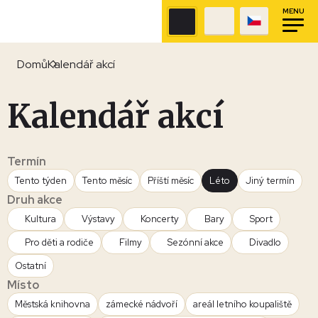
MENU
Domů
Kalendář akcí
Kalendář akcí
Termín
Tento týden
Tento měsíc
Příští měsíc
Léto
Jiný termín
Druh akce
Kultura
Výstavy
Koncerty
Bary
Sport
Pro děti a rodiče
Filmy
Sezónní akce
Divadlo
Ostatní
Místo
Městská knihovna
zámecké nádvoří
areál letního koupaliště