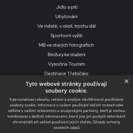
Jídlo a pití
Ubytování
Ve městě, v okolí, trochu dál
Sportovní vyžití
MB ve starých fotografiích
Brožury ke stažení
Vysočina Tourism
Destinace Třebíčsko
×
Tyto webové stránky používají
soubory cookie.
MKS Beseda, příspěvková organizace, Purcnerova 62, 676 02
K personalizaci obsahu, reklam a analýze návštěvnosti používáme
Moravské Budějovice
soubory cookie. Informace o vašem používání našich stránek také
IČO: 00091758, DIČ: CZ00091758, ID datové schránky: chjn2kd
sdílíme s našimi reklamními a analytickými partnery, kteří je mohou
kombinovat s dalšími informacemi, které jste jim poskytli nebo které
© 2026
MKS Beseda Mor. Budějovice
shromáždili při vašem používání jejich služeb.
Zásady ochrany
osobních údajů
Nastavení cookies